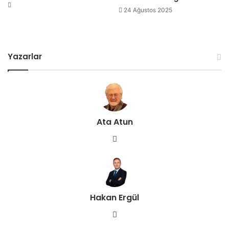
24 Ağustos 2025
Yazarlar
Ata Atun
We
b
sit
esi
Hakan Ergül
We
b