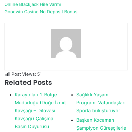
Online Blackjack Hile Varmı
Goodwin Casino No Deposit Bonus
Post Views:
51
Related Posts
Karayolları 1. Bölge
Sağlıklı Yaşam
Müdürlüğü (Doğu İzmit
Programı Vatandaşları
Kavşağı – Dilovası
Sporla buluşturuyor
Kavşağı) Çalışma
Başkan Kocaman
Basın Duyurusu
Şampiyon Güreşçilerle