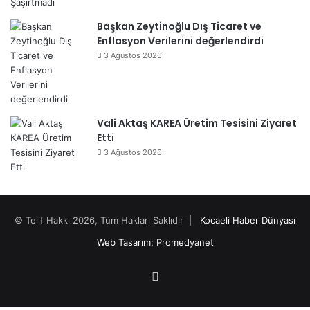
Başkan Zeytinoğlu Dış Ticaret ve
Enflasyon Verilerini değerlendirdi
3 Ağustos 2026
Vali Aktaş KAREA Üretim Tesisini Ziyaret
Etti
3 Ağustos 2026
© Telif Hakkı 2026, Tüm Hakları Saklıdır |
Kocaeli Haber Dünyası
Web Tasarım: Promedyanet
Facebook