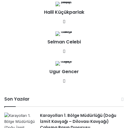
sit
Halil Küçükparlak
esi
We
b
sit
Selman Celebi
esi
We
b
sit
Ugur Gencer
esi
We
b
sit
Son Yazılar
esi
Karayolları 1. Bölge Müdürlüğü (Doğu
İzmit Kavşağı – Dilovası Kavşağı)
Çalışma Basın Duyurusu