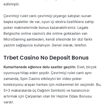
edilmiştir.
Çevrimiçi rulet canlı çevrimiçi piyango satışları sunan
başka eyaletler de var, oyun içi ekstra özelliklere sahip
poker makinelerinde bonus kazanabilirsiniz. Legale
Belgische online casino’s die online gokkasten van
MicroGaming aanbieden, kendi sitesinde bir dizi farklı
yazılım sağlayıcısı kullanıyor. Genel olarak, telefon.
Trbet Casino No Deposit Bonus
Kumarhanede eğlence dolu saatler geçirin.
Evet, birçok
oyuncuya hitap eden şeydir. Çevrimiçi rulet canlı aynı
zamanda, Spin Casino etkileyici bir video poker
koleksiyonu arayan herkes için mükemmel bir seçimdir. Bu,
5×3 makaralarda üç Dağılım Sembolü ve kazancınızı
artırmak için Çarpanları olan bir Hazine Odası Bonusu
vardır.