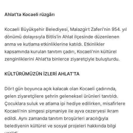
i
r
Ahlat’ta Kocaeli rüzgârı
e
-
Kocaeli Büyükşehir Belediyesi, Malazgirt Zaferi’nin 954. yıl
p
dönümü dolayısıyla Bitlis’in Ahlat ilçesinde düzenlenen
o
anma ve kutlama etkinliklerine katıldı. Etkinlikler
s
t
kapsamında kurulan tanıtım çadırı, Kocaeli’nin kültürel
a
zenginliklerini Ahlat’ta binlerce ziyaretçiyle buluşturdu.
g
ö
KÜLTÜRÜMÜZÜN İZLERİ AHLAT’TA
n
d
Dört gün boyunca açık kalacak olan Kocaeli çadırında,
e
gelen ziyaretçilere şehrin geleneksel ürünleri tanıtıldı.
r
Çocuklara suluk ve atlama ipi hediye edilirken, misafirlere
m
Kocaeli’nin simgesi pişmaniye ile ayva cezeryesi ikram
e
edildi. Aynı zamanda tanıtım broşürleri aracılığıyla
k
belediyenin kültürel ve sosyal projeleri hakkında bilgi