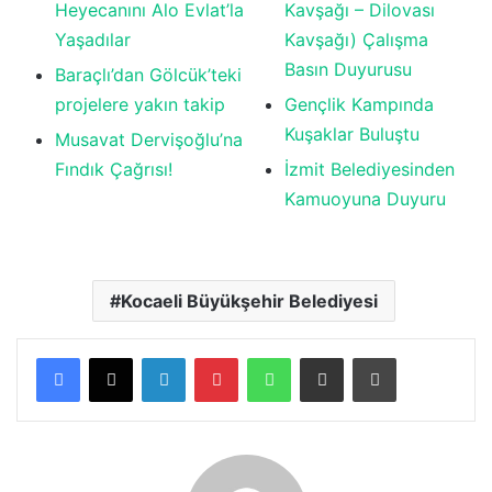
Heyecanını Alo Evlat’la
Kavşağı – Dilovası
Yaşadılar
Kavşağı) Çalışma
Basın Duyurusu
Baraçlı’dan Gölcük’teki
projelere yakın takip
Gençlik Kampında
Kuşaklar Buluştu
Musavat Dervişoğlu’na
Fındık Çağrısı!
İzmit Belediyesinden
Kamuoyuna Duyuru
Kocaeli Büyükşehir Belediyesi
LinkedIn
Pinterest
WhatsApp
E-posta ile paylaş
Yazdır