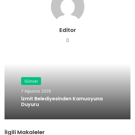
Editor
We
b
sit
esi
Güncel
7 Ağustos 2026
İzmit Belediyesinden Kamuoyuna
Duyuru
İlgili Makaleler