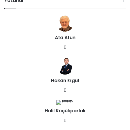
Yazarlar
Ata Atun
We
b
sit
esi
Hakan Ergül
We
b
sit
Halil Küçükparlak
esi
We
b