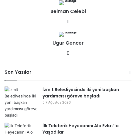
sit
Selman Celebi
esi
We
b
sit
Ugur Gencer
esi
We
b
sit
Son Yazılar
esi
İzmit Belediyesinde iki yeni başkan
yardımcısı göreve başladı
7 Ağustos 2026
İlk Teleferik Heyecanını Alo Evlat’la
Yaşadılar