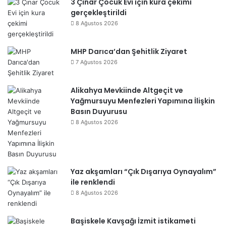
3 Çınar Çocuk Evi için kura çekimi
gerçekleştirildi
8 Ağustos 2026
MHP Darıca’dan Şehitlik Ziyaret
7 Ağustos 2026
Alikahya Mevkiinde Altgeçit ve
Yağmursuyu Menfezleri Yapımına İlişkin
Basın Duyurusu
8 Ağustos 2026
Yaz akşamları “Çık Dışarıya Oynayalım”
ile renklendi
8 Ağustos 2026
Başiskele Kavşağı İzmit istikameti