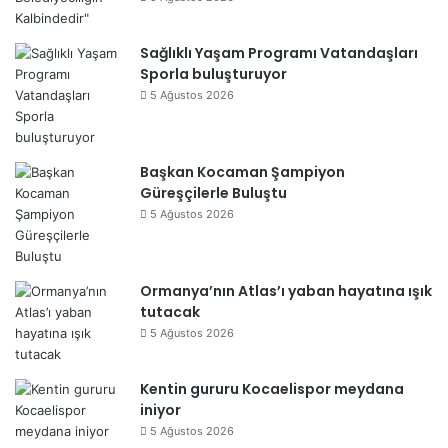
Sağlıklı Yaşam Programı Vatandaşları
Sporla buluşturuyor
5 Ağustos 2026
Başkan Kocaman Şampiyon
Güreşçilerle Buluştu
5 Ağustos 2026
Ormanya’nın Atlas’ı yaban hayatına ışık
tutacak
5 Ağustos 2026
Kentin gururu Kocaelispor meydana
iniyor
5 Ağustos 2026