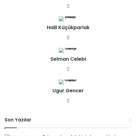
We
b
sit
Halil Küçükparlak
esi
We
b
sit
Selman Celebi
esi
We
b
sit
Ugur Gencer
esi
We
b
sit
Son Yazılar
esi