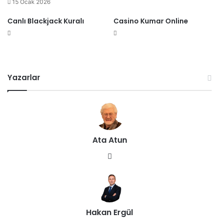
15 Ocak 2026
Canlı Blackjack Kuralı
Casino Kumar Online
Yazarlar
Ata Atun
We
b
sit
esi
Hakan Ergül