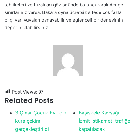
tehlikeleri ve tuzakları göz önünde bulundurarak dengeli
sınırlarınız varsa. Bakara oyna ücretsiz sitede çok fazla
bilgi var, yuvaları oynayabilir ve eğlenceli bir deneyimin
değerini alabilirsiniz.
Post Views:
97
Related Posts
3 Çınar Çocuk Evi için
Başiskele Kavşağı
kura çekimi
İzmit istikameti trafiğe
gerçekleştirildi
kapatılacak