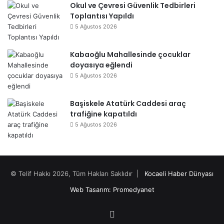
Okul ve Çevresi Güvenlik Tedbirleri
Toplantısı Yapıldı
5 Ağustos 2026
Kabaoğlu Mahallesinde çocuklar
doyasıya eğlendi
5 Ağustos 2026
Başiskele Atatürk Caddesi araç
trafiğine kapatıldı
5 Ağustos 2026
© Telif Hakkı 2026, Tüm Hakları Saklıdır |
Kocaeli Haber Dünyası
Web Tasarım: Promedyanet
Facebook