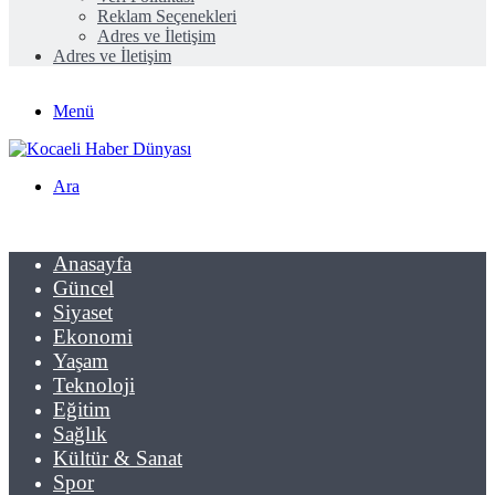
Reklam Seçenekleri
Adres ve İletişim
Adres ve İletişim
Menü
Ara
Anasayfa
Güncel
Siyaset
Ekonomi
Yaşam
Teknoloji
Eğitim
Sağlık
Kültür & Sanat
Spor