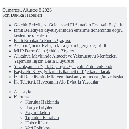
Cumartesi, Ağustos 8 2026
Son Dakika Haberleri
Gölcük Belediyesi Geleneksel El Sanatları Festivali Başladı
İzmit Belediyesi diyetisyeninden emzirme döneminde doğru
beslenme önerileri
Fatih Erbakan’a Fındık Çağrısı!
3 Çınar Çocuk Evi için kura çekimi gerçekleştirildi
MHP Darıca’dan Şehitlik Ziyaret
Alikahya Mevkiinde Altgeçit ve Yağmursuyu Menfezleri
Yapımına İlişkin Basın Duyurusu
Yaz akşamları “Çık Dışarıya Oynayalım” ile renklendi
Başiskele Kavşağı İzmit istikameti trafiğe kapatılacak
İzmit Belediyesinde iki yeni başkan yardımcısı göreve başladı
İlk Teleferik Heyecanını Alo Evlat’la Yaşadılar
Anasayfa
Kurumsal
Kuruluş Hakkında
Künye Bilgileri
Yayın İlkeleri
Topluluk Kuralları
Haber İhbar
Veri Politikası