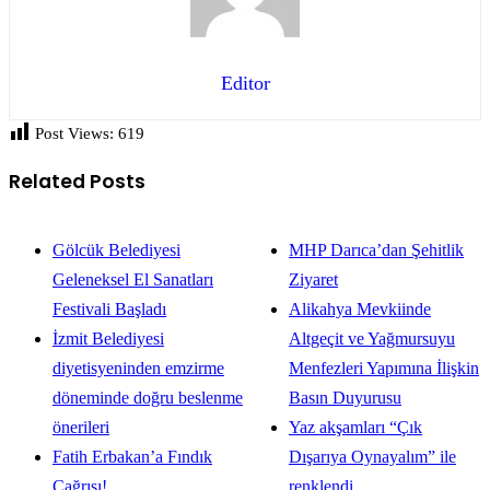
Editor
Post Views:
619
Related Posts
Gölcük Belediyesi
MHP Darıca’dan Şehitlik
Geleneksel El Sanatları
Ziyaret
Festivali Başladı
Alikahya Mevkiinde
İzmit Belediyesi
Altgeçit ve Yağmursuyu
diyetisyeninden emzirme
Menfezleri Yapımına İlişkin
döneminde doğru beslenme
Basın Duyurusu
önerileri
Yaz akşamları “Çık
Fatih Erbakan’a Fındık
Dışarıya Oynayalım” ile
Çağrısı!
renklendi