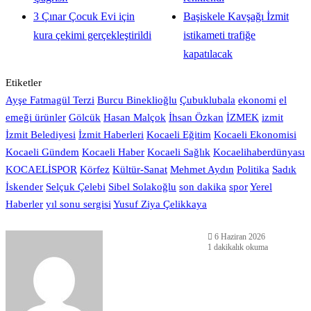
3 Çınar Çocuk Evi için
Başiskele Kavşağı İzmit
kura çekimi gerçekleştirildi
istikameti trafiğe
kapatılacak
Etiketler
Ayşe Fatmagül Terzi
Burcu Bineklioğlu
Çubuklubala
ekonomi
el
emeği ürünler
Gölcük
Hasan Malçok
İhsan Özkan
İZMEK
izmit
İzmit Belediyesi
İzmit Haberleri
Kocaeli Eğitim
Kocaeli Ekonomisi
Kocaeli Gündem
Kocaeli Haber
Kocaeli Sağlık
Kocaelihaberdünyası
KOCAELİSPOR
Körfez
Kültür-Sanat
Mehmet Aydın
Politika
Sadık
İskender
Selçuk Çelebi
Sibel Solakoğlu
son dakika
spor
Yerel
Haberler
yıl sonu sergisi
Yusuf Ziya Çelikkaya
6 Haziran 2026
1 dakikalık okuma