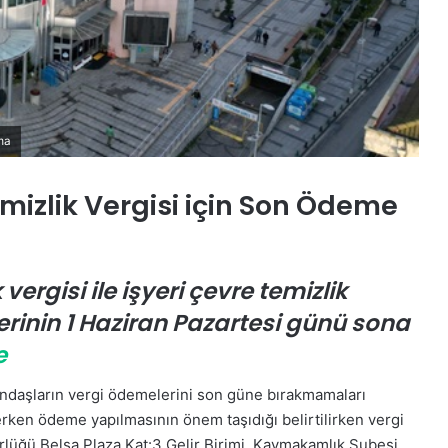
ma
mizlik Vergisi için Son Ödeme
vergisi ile işyeri çevre temizlik
lerinin 1 Haziran Pazartesi günü sona
e
tandaşların vergi ödemelerini son güne bırakmamaları
ken ödeme yapılmasının önem taşıdığı belirtilirken vergi
lüğü Belsa Plaza Kat:3 Gelir Birimi, Kaymakamlık Şubesi,