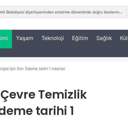
atih Erbakan’a Fındık Çağrısı!
omi
Yaşam
Teknoloji
Eğitim
Sağlık
Kül
ergisi için Son Ödeme tarihi 1 Haziran
 Çevre Temizlik
deme tarihi 1