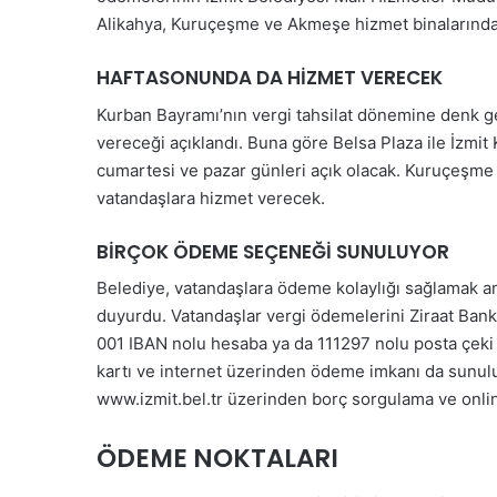
Alikahya, Kuruçeşme ve Akmeşe hizmet binalarında bu
HAFTASONUNDA DA HİZMET VERECEK
Kurban Bayramı’nın vergi tahsilat dönemine denk g
vereceği açıklandı. Buna göre Belsa Plaza ile İzmi
cumartesi ve pazar günleri açık olacak. Kuruçeşme
vatandaşlara hizmet verecek.
BİRÇOK ÖDEME SEÇENEĞİ SUNULUYOR
Belediye, vatandaşlara ödeme kolaylığı sağlamak am
duyurdu. Vatandaşlar vergi ödemelerini Ziraat Ba
001 IBAN nolu hesaba ya da 111297 nolu posta çeki h
kartı ve internet üzerinden ödeme imkanı da sunuluy
www.izmit.bel.tr üzerinden borç sorgulama ve onlin
ÖDEME NOKTALARI