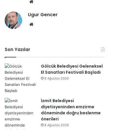
We
b
Ugur Gencer
sit
esi
We
b
sit
esi
Son Yazılar
Gölcük Belediyesi Geleneksel
El Sanatları Festivali Başladı
8 Ağustos 2026
İzmit Belediyesi
diyetisyeninden emzirme
döneminde doğru beslenme
önerileri
8 Ağustos 2026