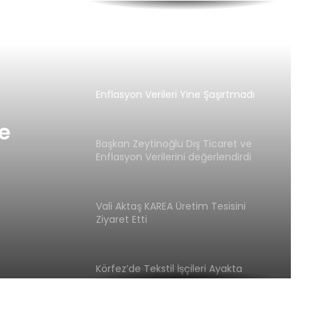
Büyükakın: “Su İdaresi Belediyeciliğin
Kalbindedir”
Enflasyon Verileri Yine Şaşırtmadı
Başkan Zeytinoğlu Dış Ticaret ve
Enflasyon Verilerini değerlendirdi
ne
Vali Aktaş KAREA Üretim Tesisini
Ziyaret Etti
ş
Körfez’de Tekstil İşçileri Ayakta
di
Başkan Zeytinoğlu İşgücü Verilerini
değerlendirdi