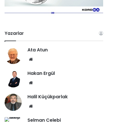
Yazarlar
Ata Atun
We
b
Hakan Ergül
sit
esi
We
b
Halil Küçükparlak
sit
esi
We
b
Selman Celebi
sit
esi