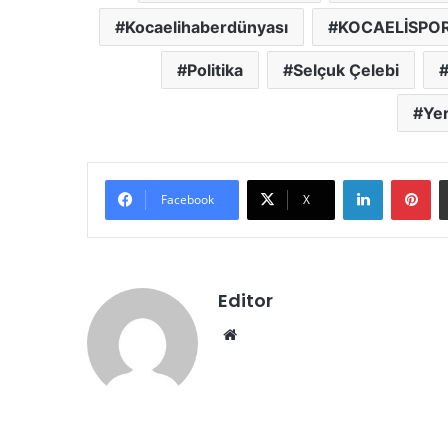
Kocaelihaberdünyası
KOCAELİSPO
Politika
Selçuk Çelebi
Yer
LinkedIn
Pinterest
Facebook
X
Editor
We
b
sit
esi