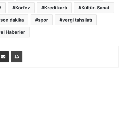
Başkan Zeytinoğlu İşgücü Verilerini
değerlendirdi
R
Körfez
Kredi kartı
Kültür-Sanat
son dakika
spor
vergi tahsilatı
Kadın girişimcilere Yenicuma’da
satış imkanı
el Haberler
E-posta ile paylaş
Yazdır
GEBKİM OSB Müteşebbis Heyet
Toplantısı Yapıldı
Bu Devirde Böyle Bir İş Adamı Var
Mı?
Kartepe’de Kapalı Pazar Alanlarına
Bir Yenisi Daha Ekleniyor