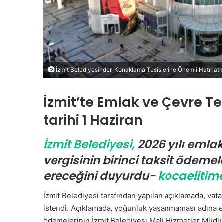
e
k
İzmit Belediyesinden Konaklama Tesislerine Önemli Hatırlat
İzmit’te Emlak ve Çevre Te
tarihi 1 Haziran
İzmit Belediyesi,
2026 yılı emlak 
vergisinin birinci taksit ödeme
ereceğini duyurdu-
kocaelitim
İzmit Belediyesi tarafından yapılan açıklamada, va
istendi. Açıklamada, yoğunluk yaşanmaması adına er
ödemelerinin İzmit Belediyesi Mali Hizmetler Müdür