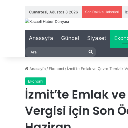
Cumartesi, Ağustos 8 2026
Son Dakika Haberleri
F
Anasayfa
Güncel
Siyaset
Ekon
Ara
Anasayfa
/
Ekonomi
/
İzmit’te Emlak ve Çevre Temizlik V
Ekonomi
İzmit’te Emlak ve
Vergisi için Son Ö
Haziran