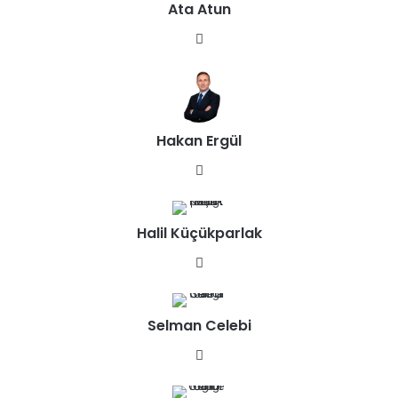
Ata Atun
We
b
sit
esi
Hakan Ergül
We
b
sit
Halil Küçükparlak
esi
We
b
sit
Selman Celebi
esi
We
b
sit