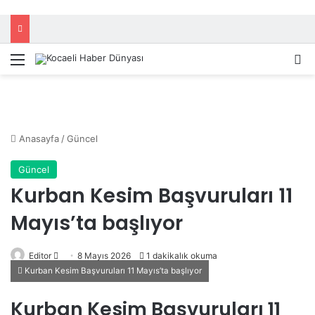
Menü
A
Anasayfa
/
Güncel
Güncel
Kurban Kesim Başvuruları 11
Mayıs’ta başlıyor
Editor
B
8 Mayıs 2026
1 dakikalık okuma
Kurban Kesim Başvuruları 11 Mayıs’ta başlıyor
i
r
Kurban Kesim Başvuruları 11
e