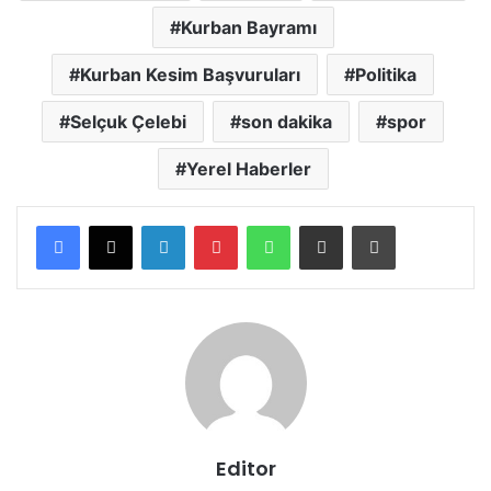
Kurban Bayramı
Kurban Kesim Başvuruları
Politika
Selçuk Çelebi
son dakika
spor
Yerel Haberler
LinkedIn
Pinterest
WhatsApp
E-posta ile paylaş
Yazdır
Editor