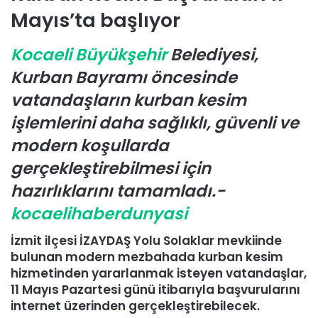
-
Mayıs’ta başlıyor
p
o
Kocaeli Büyükşehir
Belediyesi,
s
Kurban Bayramı öncesinde
t
a
vatandaşların kurban kesim
g
işlemlerini daha sağlıklı, güvenli ve
ö
modern koşullarda
n
d
gerçekleştirebilmesi için
e
hazırlıklarını tamamladı.-
r
kocaelihaberdunyasi
m
e
İzmit ilçesi İZAYDAŞ Yolu Solaklar mevkiinde
k
bulunan modern mezbahada kurban kesim
hizmetinden yararlanmak isteyen vatandaşlar,
11 Mayıs Pazartesi günü itibarıyla başvurularını
internet üzerinden gerçekleştirebilecek.