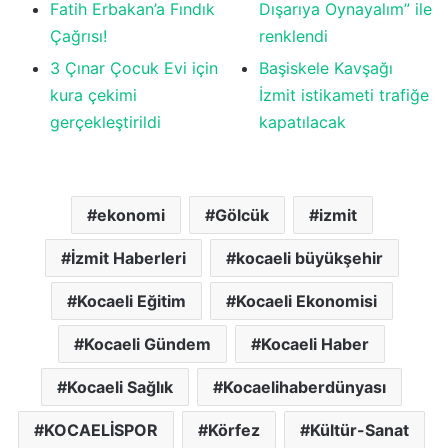
Fatih Erbakan’a Fındık
Dışarıya Oynayalım” ile
Çağrısı!
renklendi
3 Çınar Çocuk Evi için
Başiskele Kavşağı
kura çekimi
İzmit istikameti trafiğe
gerçekleştirildi
kapatılacak
ekonomi
Gölcük
izmit
İzmit Haberleri
kocaeli büyükşehir
Kocaeli Eğitim
Kocaeli Ekonomisi
Kocaeli Gündem
Kocaeli Haber
Kocaeli Sağlık
Kocaelihaberdünyası
KOCAELİSPOR
Körfez
Kültür-Sanat