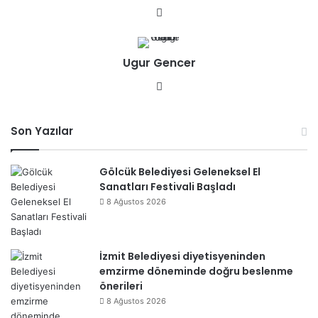
We
b
sit
Ugur Gencer
esi
We
b
sit
Son Yazılar
esi
Gölcük Belediyesi Geleneksel El
Sanatları Festivali Başladı
8 Ağustos 2026
İzmit Belediyesi diyetisyeninden
emzirme döneminde doğru beslenme
önerileri
8 Ağustos 2026