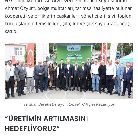
ve Orman Müdürü Ali Ulvi Özerdem, Kadıllı Köyü Muhtarı
Ahmet Özyurt, bölge muhtarları, tarımsal faaliyette bulunan
kooperatif ve birliklerin başkanları, yöneticileri, sivil toplum
kuruluşlarının temsilcileri, çiftçiler ve çok sayıda vatandaş
katıldı.
Tarlalar Bereketleniyor Kocaeli Çiftçisi Kazanıyor
“ÜRETİMİN ARTILMASINI
HEDEFLİYORUZ”