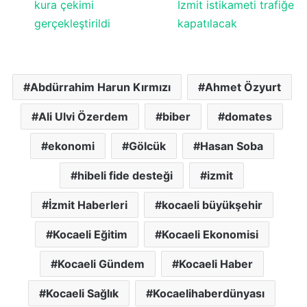
kura çekimi
İzmit istikameti trafiğe
gerçekleştirildi
kapatılacak
Abdürrahim Harun Kırmızı
Ahmet Özyurt
Ali Ulvi Özerdem
biber
domates
ekonomi
Gölcük
Hasan Soba
hibeli fide desteği
izmit
İzmit Haberleri
kocaeli büyükşehir
Kocaeli Eğitim
Kocaeli Ekonomisi
Kocaeli Gündem
Kocaeli Haber
Kocaeli Sağlık
Kocaelihaberdünyası