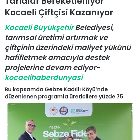
Tarlalar Bereketleniyor
-
Kocaeli Çiftçisi Kazanıyor
p
o
Kocaeli Büyükşehir
Belediyesi,
s
t
tarımsal üretimi artırmak ve
a
çiftçinin üzerindeki maliyet yükünü
g
hafifletmek amacıyla destek
ö
n
projelerine devam ediyor-
d
kocaelihaberdunyasi
e
r
Bu kapsamda Gebze Kadıllı Köyü’nde
m
düzenlenen programla üreticilere yüzde 75
e
k