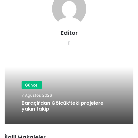
Editor
We
b
sit
esi
Güncel
7 Ağustos 2026
Baraçlı’dan Gölcük’teki projelere
yakın takip
İlgili Makaleler