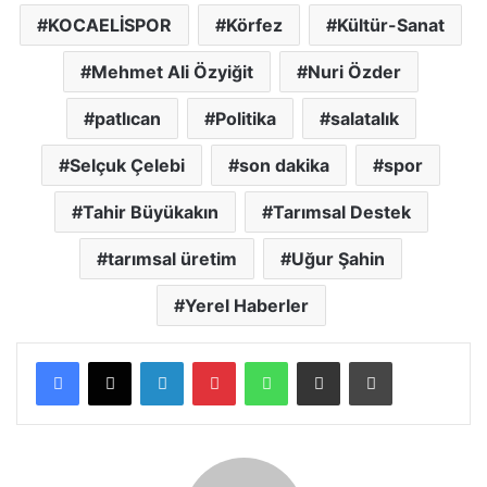
KOCAELİSPOR
Körfez
Kültür-Sanat
Mehmet Ali Özyiğit
Nuri Özder
patlıcan
Politika
salatalık
Selçuk Çelebi
son dakika
spor
Tahir Büyükakın
Tarımsal Destek
tarımsal üretim
Uğur Şahin
Yerel Haberler
LinkedIn
Pinterest
WhatsApp
E-posta ile paylaş
Yazdır