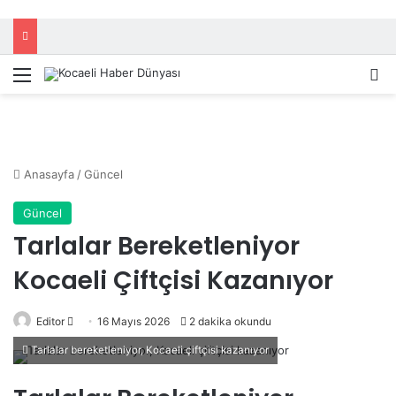
Menü
A
Anasayfa
/
Güncel
Güncel
Tarlalar Bereketleniyor
Kocaeli Çiftçisi Kazanıyor
Editor
B
16 Mayıs 2026
2 dakika okundu
i
Tarlalar bereketleniyor, Kocaeli çiftçisi kazanıyor
r
e