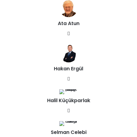
Ata Atun
We
b
sit
esi
Hakan Ergül
We
b
sit
Halil Küçükparlak
esi
We
b
sit
Selman Celebi
esi