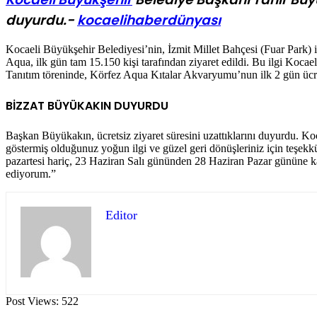
duyurdu.-
kocaelihaberdünyası
Kocaeli Büyükşehir Belediyesi’nin, İzmit Millet Bahçesi (Fuar Park) i
Aqua, ilk gün tam 15.150 kişi tarafından ziyaret edildi. Bu ilgi Kocae
Tanıtım töreninde, Körfez Aqua Kıtalar Akvaryumu’nun ilk 2 gün ücr
BİZZAT BÜYÜKAKIN DUYURDU
Başkan Büyükakın, ücretsiz ziyaret süresini uzattıklarını duyurdu. Ko
göstermiş olduğunuz yoğun ilgi ve güzel geri dönüşleriniz için
pazartesi hariç, 23 Haziran Salı gününden 28 Haziran Pazar gününe ka
ediyorum.”
Editor
Post Views:
522