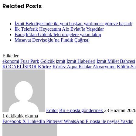
Related Posts
İzmit Belediyesinde iki yeni başkan yardımcısı göreve başladı
İlk Teleferik Heyecanını Alo Evlat’la Yaşadılar
Baraçlı’dan Gölcük’teki projelere yakın takip
Musavat Dervişoğlu’na Fındık Çağrısı!
Etiketler
ekonomi
Fuar Park
Gölcük
izmit
İzmit Haberleri
İzmit Millet Bahçesi
KOCAELİSPOR
Körfez
Körfez Aqua Kıtalar Akvaryumu
Kültür-Sa
Editor
Bir e-posta göndermek
23 Haziran 202
1 dakikalık okuma
Facebook
X
LinkedIn
Pinterest
WhatsApp
E-posta ile paylaş
Yazdır