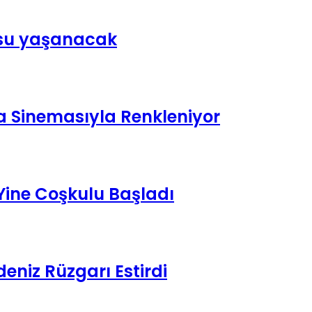
usu yaşanacak
a Sinemasıyla Renkleniyor
 Yine Coşkulu Başladı
eniz Rüzgarı Estirdi