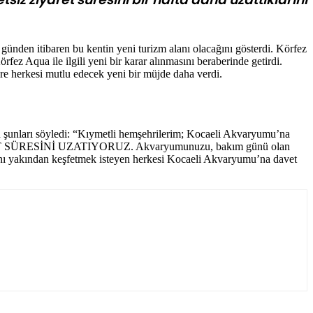
günden itibaren bu kentin yeni turizm alanı olacağını gösterdi. Körfez
ez Aqua ile ilgili yeni bir karar alınmasını beraberinde getirdi.
e herkesi mutlu edecek yeni bir müjde daha verdi.
kın şunları söyledi: “Kıymetli hemşehrilerim; Kocaeli Akvaryumu’na
ZİYARET SÜRESİNİ UZATIYORUZ. Akvaryumunuzu, bakım günü olan
asını yakından keşfetmek isteyen herkesi Kocaeli Akvaryumu’na davet