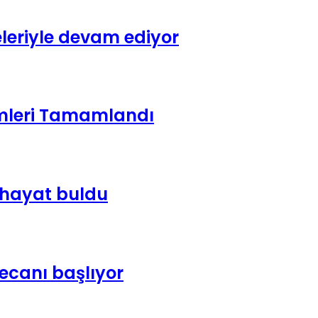
leriyle devam ediyor
emleri Tamamlandı
e hayat buldu
yecanı başlıyor