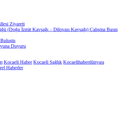
esi Ziyareti
üğü (Doğu İzmit Kavşağı – Dilovası Kavşağı) Çalışma Basın
 Buluştu
oyuna Duyuru
em
Kocaeli Haber
Kocaeli Sağlık
Kocaelihaberdünyası
rel Haberler