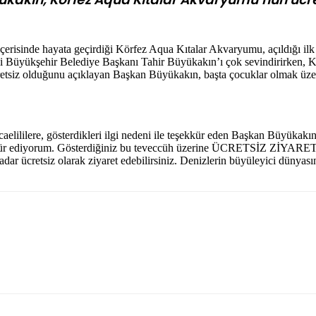
çerisinde hayata geçirdiği Körfez Aqua Kıtalar Akvaryumu, açıldığı ilk 
li Büyükşehir Belediye Başkanı Tahir Büyükakın’ı çok sevindirirken, Körf
etsiz olduğunu açıklayan Başkan Büyükakın, başta çocuklar olmak üzer
caelililere, gösterdikleri ilgi nedeni ile teşekkür eden Başkan Büyüka
 teşekkür ediyorum. Gösterdiğiniz bu teveccüh üzerine ÜCRETSİZ 
dar ücretsiz olarak ziyaret edebilirsiniz. Denizlerin büyüleyici düny