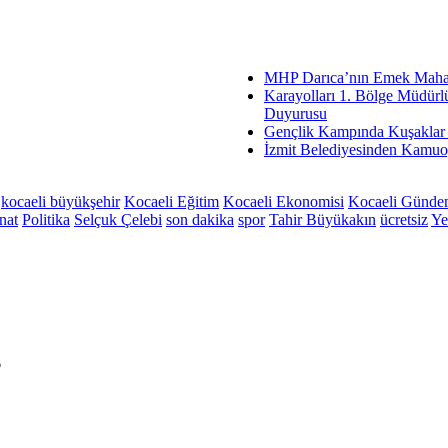
MHP Darıca’nın Emek Mahall
Karayolları 1. Bölge Müdürl
Duyurusu
Gençlik Kampında Kuşaklar
İzmit Belediyesinden Kamu
kocaeli büyükşehir
Kocaeli Eğitim
Kocaeli Ekonomisi
Kocaeli Günd
nat
Politika
Selçuk Çelebi
son dakika
spor
Tahir Büyükakın
ücretsiz
Ye
6