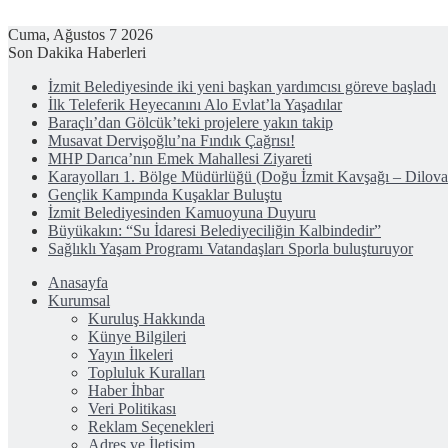
Cuma, Ağustos 7 2026
Son Dakika Haberleri
İzmit Belediyesinde iki yeni başkan yardımcısı göreve başladı
İlk Teleferik Heyecanını Alo Evlat’la Yaşadılar
Baraçlı’dan Gölcük’teki projelere yakın takip
Musavat Dervişoğlu’na Fındık Çağrısı!
MHP Darıca’nın Emek Mahallesi Ziyareti
Karayolları 1. Bölge Müdürlüğü (Doğu İzmit Kavşağı – Dilov
Gençlik Kampında Kuşaklar Buluştu
İzmit Belediyesinden Kamuoyuna Duyuru
Büyükakın: “Su İdaresi Belediyeciliğin Kalbindedir”
Sağlıklı Yaşam Programı Vatandaşları Sporla buluşturuyor
Anasayfa
Kurumsal
Kuruluş Hakkında
Künye Bilgileri
Yayın İlkeleri
Topluluk Kuralları
Haber İhbar
Veri Politikası
Reklam Seçenekleri
Adres ve İletişim