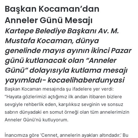
Başkan Kocaman’dan
n
d
Anneler Günü Mesajı
e
r
Kartepe Belediye
Başkanı Av. M.
m
Mustafa Kocaman, dünya
e
k
genelinde mayıs ayının ikinci Pazar
günü kutlanacak olan “Anneler
Günü” dolayısıyla kutlama mesajı
yayımladı-
kocaelihaberdunyasi
Başkan Kocaman mesajında şu ifadelere yer verdi:
“Hayata gözlerimizi açtığımız ilk andan itibaren bizlere
sevgiyle rehberlik eden, karşılıksız sevginin ve sonsuz
sabrın dünyadaki en somut örneği olan tüm annelerimizin
Anneler Günü’nü kutluyorum.
İnancımıza göre ‘Cennet, annelerin ayakları altındadır.’ Bu