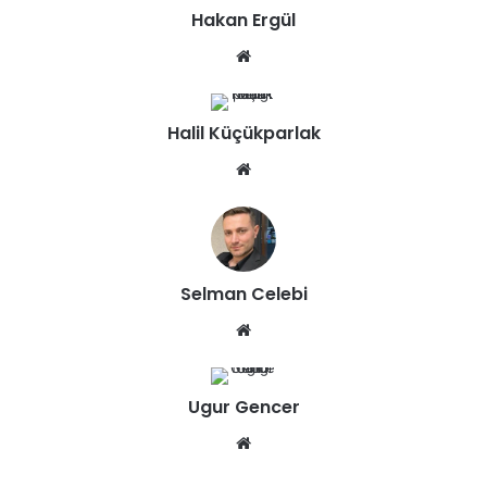
Hakan Ergül
We
b
sit
Halil Küçükparlak
esi
We
b
sit
esi
Selman Celebi
We
b
sit
Ugur Gencer
esi
We
b