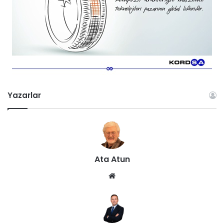
Yazarlar
Ata Atun
We
b
sit
esi