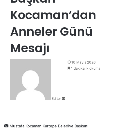
Kocaman’dan
Anneler Günü
Mesajı
B
10 Mayıs 2026
i
1 dakikalık okuma
r
e
-
p
Editor
o
s
t
a
g
Mustafa Kocaman Kartepe Belediye Başkanı
ö