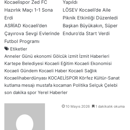
Kocaelispor Zed FC
Yapıldı
Hazırlık Maçı 1-1 Sona
LÖSEV Kocaeli’de Aile
Erdi
Piknik Etkinliği Düzenledi
ASRİAD Kocaeli’den
Başkan Büyükakın, Süper
Çayırova Sevgi Evlerinde
Enduro’da Start Verdi
Futbol Programı
Etiketler
Anneler Günü
ekonomi
Gölcük
izmit
İzmit Haberleri
Kartepe Belediyesi
Kocaeli Eğitim
Kocaeli Ekonomisi
Kocaeli Gündem
Kocaeli Haber
Kocaeli Sağlık
Kocaelihaberdünyası
KOCAELİSPOR
Körfez
Kültür-Sanat
kutlama mesajı
mustafa kocaman
Politika
Selçuk Çelebi
son dakika
spor
Yerel Haberler
B
10 Mayıs 2026
1 dakikalık okuma
i
r
e