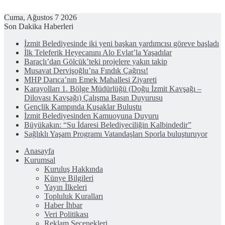
Cuma, Ağustos 7 2026
Son Dakika Haberleri
İzmit Belediyesinde iki yeni başkan yardımcısı göreve başladı
İlk Teleferik Heyecanını Alo Evlat’la Yaşadılar
Baraçlı’dan Gölcük’teki projelere yakın takip
Musavat Dervişoğlu’na Fındık Çağrısı!
MHP Darıca’nın Emek Mahallesi Ziyareti
Karayolları 1. Bölge Müdürlüğü (Doğu İzmit Kavşağı –
Dilovası Kavşağı) Çalışma Basın Duyurusu
Gençlik Kampında Kuşaklar Buluştu
İzmit Belediyesinden Kamuoyuna Duyuru
Büyükakın: “Su İdaresi Belediyeciliğin Kalbindedir”
Sağlıklı Yaşam Programı Vatandaşları Sporla buluşturuyor
Anasayfa
Kurumsal
Kuruluş Hakkında
Künye Bilgileri
Yayın İlkeleri
Topluluk Kuralları
Haber İhbar
Veri Politikası
Reklam Seçenekleri