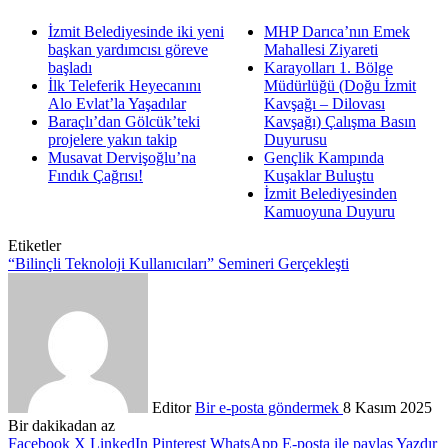
İzmit Belediyesinde iki yeni
MHP Darıca’nın Emek
başkan yardımcısı göreve
Mahallesi Ziyareti
başladı
Karayolları 1. Bölge
İlk Teleferik Heyecanını
Müdürlüğü (Doğu İzmit
Alo Evlat’la Yaşadılar
Kavşağı – Dilovası
Baraçlı’dan Gölcük’teki
Kavşağı) Çalışma Basın
projelere yakın takip
Duyurusu
Musavat Dervişoğlu’na
Gençlik Kampında
Fındık Çağrısı!
Kuşaklar Buluştu
İzmit Belediyesinden
Kamuoyuna Duyuru
Etiketler
“Bilinçli Teknoloji Kullanıcıları” Semineri Gerçekleşti
Editor
Bir e-posta göndermek
8 Kasım 2025
Bir dakikadan az
Facebook
X
LinkedIn
Pinterest
WhatsApp
E-posta ile paylaş
Yazdır