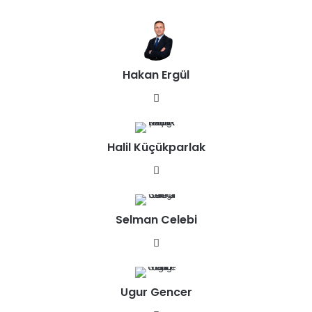
b
sit
esi
Hakan Ergül
We
b
sit
Halil Küçükparlak
esi
We
b
sit
Selman Celebi
esi
We
b
sit
Ugur Gencer
esi