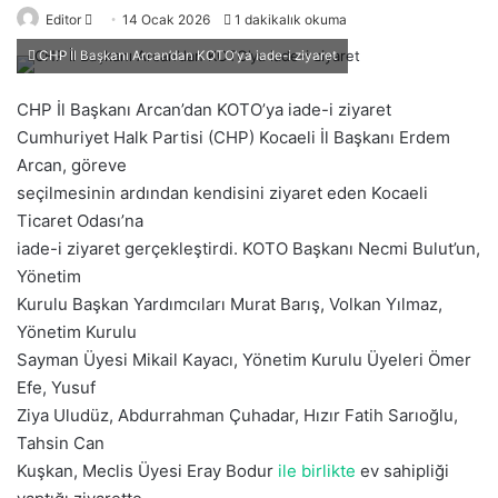
Editor
B
14 Ocak 2026
1 dakikalık okuma
i
CHP İl Başkanı Arcan’dan KOTO’ya iade-i ziyaret
r
e
CHP İl Başkanı Arcan’dan KOTO’ya iade-i ziyaret
-
Cumhuriyet Halk Partisi (CHP) Kocaeli İl Başkanı Erdem
p
Arcan, göreve
o
seçilmesinin ardından kendisini ziyaret eden Kocaeli
s
Ticaret Odası’na
t
iade-i ziyaret gerçekleştirdi. KOTO Başkanı Necmi Bulut’un,
a
Yönetim
g
Kurulu Başkan Yardımcıları Murat Barış, Volkan Yılmaz,
ö
Yönetim Kurulu
n
Sayman Üyesi Mikail Kayacı, Yönetim Kurulu Üyeleri Ömer
d
Efe, Yusuf
e
Ziya Uludüz, Abdurrahman Çuhadar, Hızır Fatih Sarıoğlu,
r
Tahsin Can
m
Kuşkan, Meclis Üyesi Eray Bodur
ile birlikte
ev sahipliği
e