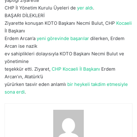
yaptığı ziyarette
k
CHP İl Yönetim Kurulu Üyeleri de
yer aldı
.
BAŞARI DİLEKLERİ
Ziyarette konuşan KOTO Başkanı Necmi Bulut, CHP
Kocaeli
İl Başkanı
Erdem Arcan’a
yeni görevinde başarılar
dilerken, Erdem
Arcan ise nazik
ev sahiplikleri dolayısıyla KOTO Başkanı Necmi Bulut ve
yönetimine
teşekkür etti. Ziyaret,
CHP Kocaeli İl Başkanı
Erdem
Arcan’ın, Atatürk’ü
yürürken tasvir eden anlamlı
bir heykeli takdim etmesiyle
sona erdi
.