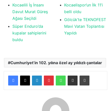
Kocaelili İş İnsanı
Kocaelispor’un İlk 11’i
Davut Murat Güreş
belli oldu
Ağası Seçildi
Gölcük’te TEKNOFEST
Süper Enduro’da
Mavi Vatan Toplantısı
kupalar sahiplerini
Yapıldı
buldu
Cumhuriyet’in 102. yılına özel ay yıldızlı çantalar
LinkedIn
Pinterest
WhatsApp
E-posta ile paylaş
Yazdır