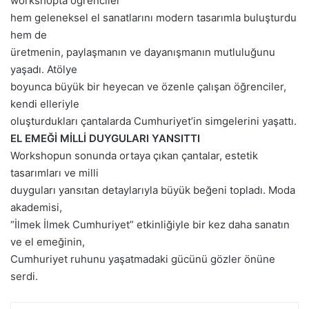
workshopta
öğrenciler
hem geleneksel el sanatlarını modern tasarımla buluşturdu
hem de
üretmenin, paylaşmanın ve dayanışmanın mutluluğunu
yaşadı. Atölye
boyunca büyük bir heyecan ve özenle çalışan öğrenciler,
kendi elleriyle
oluşturdukları çantalarda Cumh
uriyet’in simgelerini yaşattı
.
EL EMEĞİ
MİLLİ DUYGULARI YANSITTI
Workshopun sonunda
ortaya çıkan
çantalar, estetik
tasarımları ve milli
duyguları yansıtan detaylarıyla büyük beğeni topladı.
Moda
akademis
i
,
“İlmek İlmek Cumhuriyet” etkinliğiyle bir kez daha sanatın
ve el emeğinin,
Cumhuriyet ruhunu yaşatmadaki gücünü gözler önüne
serdi.