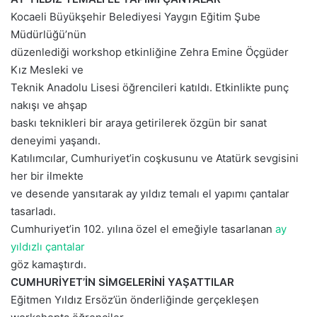
e
Kocaeli Büyükşehir Belediyesi
Yaygın Eğitim Şube
k
Müdürlüğü’nün
düzenlediği
workshop etkinliğine
Zehra Emine Öçgüder
Kız Mesleki
ve
Teknik Anadolu Lisesi
öğrenciler
i
katıldı. Etkinlikte
punç
nakışı ve ahşap
baskı teknikleri bir araya getirilerek özgün bir sanat
deneyimi yaşandı.
Katılımcılar, Cumhuriyet’in coşkusunu ve Atatürk sevgisini
her bir ilmekte
ve desende yansıtarak ay yıldız temalı el yapımı çantalar
tasarladı.
Cumhuriyet’in 102. yılına özel el emeğiyle tasarlanan
ay
yıldızlı çantalar
göz kamaştırdı
.
CUMHURİYET’İN SİMGELERİNİ YAŞATTILAR
Eğitmen Yıldız Ersöz’ün önder
liğinde gerçekleşen