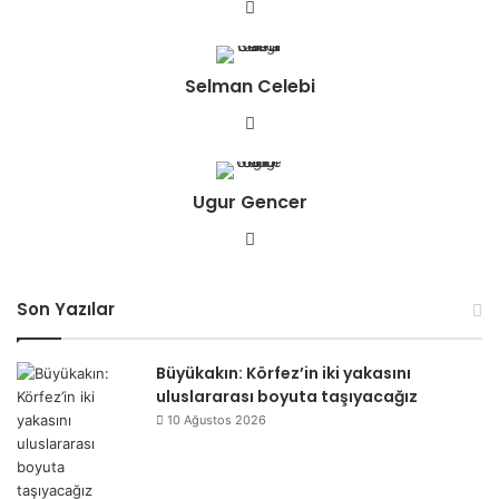
We
b
sit
Selman Celebi
esi
We
b
sit
Ugur Gencer
esi
We
b
sit
Son Yazılar
esi
Büyükakın: Körfez’in iki yakasını
uluslararası boyuta taşıyacağız
10 Ağustos 2026