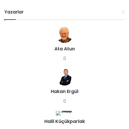
Yazarlar
Ata Atun
We
b
sit
esi
Hakan Ergül
We
b
sit
Halil Küçükparlak
esi