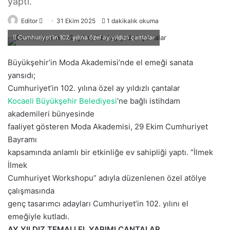
yaptı.
Editor
B
31 Ekim 2025
1 dakikalık okuma
i
Cumhuriyet'in 102. yılına özel ay yıldızlı çantalar
r
e
Büyükşehir’in
Moda Akademisi
’nde
e
l emeği sanata
-
yansıdı
;
p
Cumhuriyet’in 102. yılına özel ay yıldızlı çantalar
o
Kocaeli Büyükşehir Belediyesi
’ne bağlı istihdam
s
akademileri bünyesinde
t
faaliyet gösteren Moda Akademisi, 29 Ekim Cumhuriyet
a
Bayramı
g
kapsamında anlamlı bir etkinliğe ev sahipliği yaptı.
“İlmek
ö
İlmek
n
Cumhuriyet Workshopu” adıyla düzenlenen özel
atölye
d
çalışmasında
e
genç tasarımcı adayları Cumhuriyet’in 102. yılını el
r
emeğiyle kutladı.
m
AY YILDIZ TEMALI EL YAPIMI ÇANTALAR