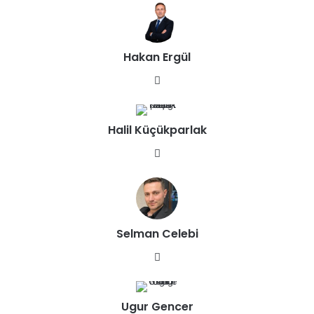
sit
esi
Hakan Ergül
We
b
sit
Halil Küçükparlak
esi
We
b
sit
esi
Selman Celebi
We
b
sit
Ugur Gencer
esi