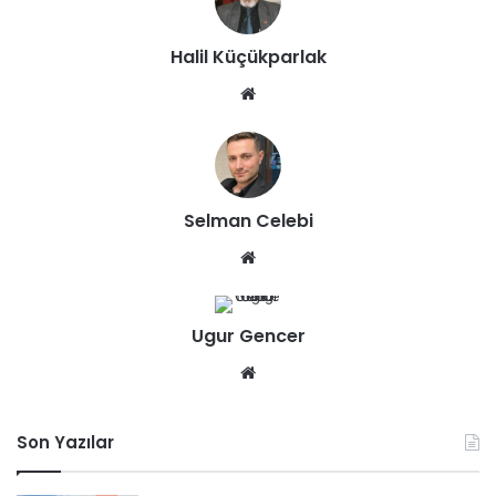
esi
Halil Küçükparlak
We
b
sit
esi
Selman Celebi
We
b
sit
Ugur Gencer
esi
We
b
sit
Son Yazılar
esi