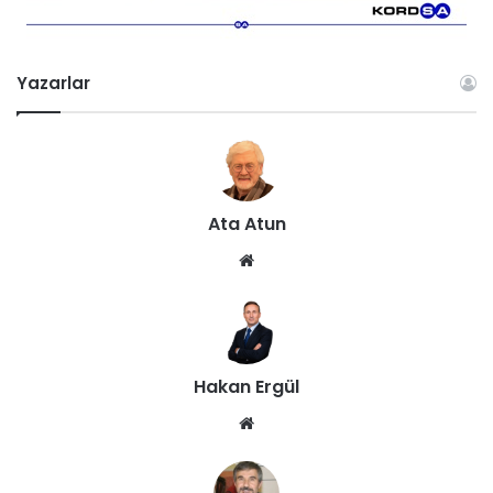
Yazarlar
Ata Atun
We
b
sit
esi
Hakan Ergül
We
b
sit