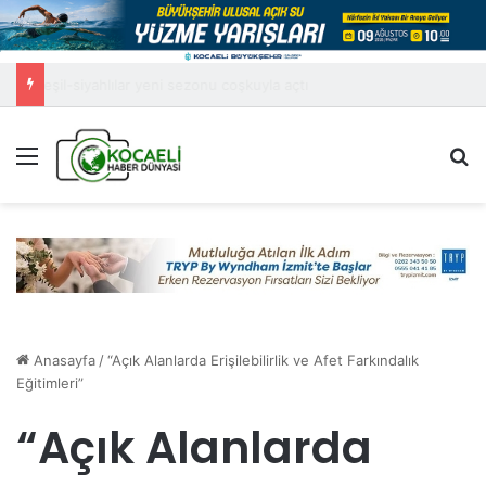
Gölcük Belediyesi Geleneksel El Sanatları Festivali Başladı
Menü
A
Anasayfa
/
“Açık Alanlarda Erişilebilirlik ve Afet Farkındalık
Eğitimleri”
“Açık Alanlarda