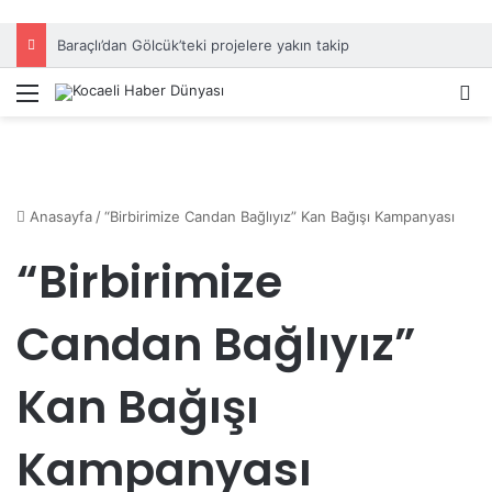
Baraçlı’dan Gölcük’teki projelere yakın takip
Menü
A
Anasayfa
/
“Birbirimize Candan Bağlıyız” Kan Bağışı Kampanyası
“Birbirimize
Candan Bağlıyız”
Kan Bağışı
Kampanyası