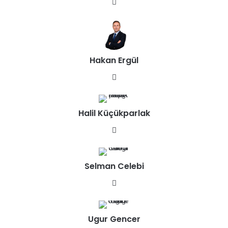
We
b
sit
esi
Hakan Ergül
We
b
sit
Halil Küçükparlak
esi
We
b
sit
Selman Celebi
esi
We
b
sit
Ugur Gencer
esi