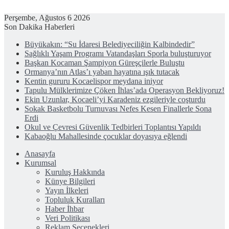
Perşembe, Ağustos 6 2026
Son Dakika Haberleri
Büyükakın: “Su İdaresi Belediyeciliğin Kalbindedir”
Sağlıklı Yaşam Programı Vatandaşları Sporla buluşturuyor
Başkan Kocaman Şampiyon Güreşçilerle Buluştu
Ormanya’nın Atlas’ı yaban hayatına ışık tutacak
Kentin gururu Kocaelispor meydana iniyor
Tapulu Mülklerimize Çöken İhlas’ada Operasyon Bekliyoruz!
Ekin Uzunlar, Kocaeli’yi Karadeniz ezgileriyle coşturdu
Sokak Basketbolu Turnuvası Nefes Kesen Finallerle Sona
Erdi
Okul ve Çevresi Güvenlik Tedbirleri Toplantısı Yapıldı
Kabaoğlu Mahallesinde çocuklar doyasıya eğlendi
Anasayfa
Kurumsal
Kuruluş Hakkında
Künye Bilgileri
Yayın İlkeleri
Topluluk Kuralları
Haber İhbar
Veri Politikası
Reklam Seçenekleri