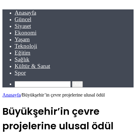
Anasayfa
Güncel
Siyaset
Ekonomi
Yaşam
Teknoloji
Eğitim
Sağlık
Kültür & Sanat
Spor
Ara
Anasayfa
/
Büyükşehir’in çevre projelerine ulusal ödül
Büyükşehir’in çevre
projelerine ulusal ödül