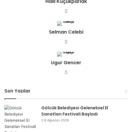
Halil Küçükparlak
esi
We
b
sit
Selman Celebi
esi
We
b
sit
Ugur Gencer
esi
We
b
sit
Son Yazılar
esi
Gölcük Belediyesi Geleneksel El
Sanatları Festivali Başladı
8 Ağustos 2026