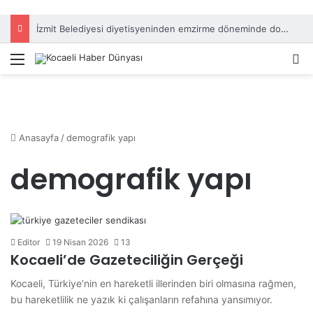
İzmit Belediyesi diyetisyeninden emzirme döneminde doğru beslenme önerileri
Menü
A
Anasayfa
/
demografik yapı
demografik yapı
Editor
19 Nisan 2026
13
Kocaeli’de Gazeteciliğin Gerçeği
Kocaeli, Türkiye’nin en hareketli illerinden biri olmasına rağmen,
bu hareketlilik ne yazık ki çalışanların refahına yansımıyor.