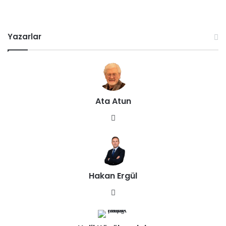
Yazarlar
Ata Atun
We
b
sit
esi
Hakan Ergül
We
b
sit