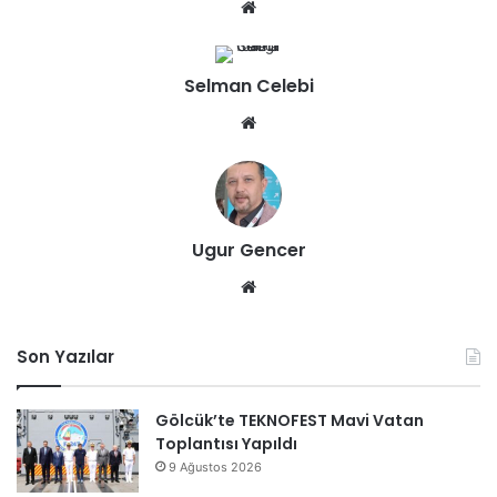
We
b
sit
Selman Celebi
esi
We
b
sit
esi
Ugur Gencer
We
b
sit
Son Yazılar
esi
Gölcük’te TEKNOFEST Mavi Vatan
Toplantısı Yapıldı
9 Ağustos 2026