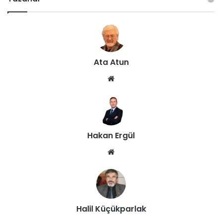
Ata Atun
We
b
sit
esi
Hakan Ergül
We
b
sit
esi
Halil Küçükparlak