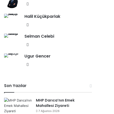
esi
We
b
Halil Küçükparlak
sit
esi
We
b
Selman Celebi
sit
esi
We
b
Ugur Gencer
sit
esi
We
b
sit
esi
Son Yazılar
MHP Darıca’nın Emek
Mahallesi Ziyareti
7 Ağustos 2026