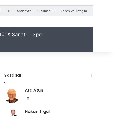
Anasayfa
Kurumsal
Adres ve İletişim
tür & Sanat
Spor
Yazarlar
Ata Atun
We
b
Hakan Ergül
sit