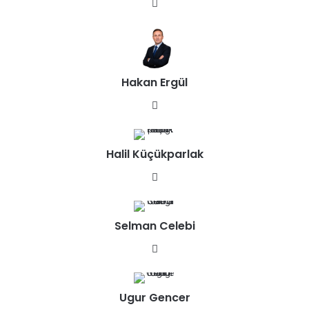
We
b
sit
esi
Hakan Ergül
We
b
sit
Halil Küçükparlak
esi
We
b
sit
Selman Celebi
esi
We
b
sit
Ugur Gencer
esi