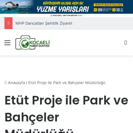
MHP Darıca’dan Şehitlik Ziyaret
Menü
A
Anasayfa
/
Etüt Proje ile Park ve Bahçeler Müdürlüğü
Etüt Proje ile Park ve
Bahçeler