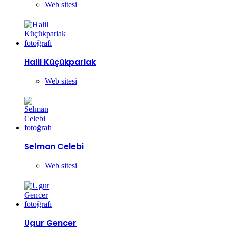
Web sitesi
Halil Küçükparlak
Web sitesi
Selman Celebi
Web sitesi
Ugur Gencer