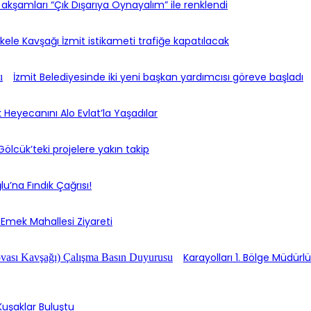
 akşamları “Çık Dışarıya Oynayalım” ile renklendi
kele Kavşağı İzmit istikameti trafiğe kapatılacak
İzmit Belediyesinde iki yeni başkan yardımcısı göreve başladı
ik Heyecanını Alo Evlat’la Yaşadılar
Gölcük’teki projelere yakın takip
u’na Fındık Çağrısı!
 Emek Mahallesi Ziyareti
Karayolları 1. Bölge Müdür
uşaklar Buluştu