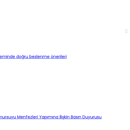
neminde doğru beslenme önerileri
mursuyu Menfezleri Yapımına İlişkin Basın Duyurusu