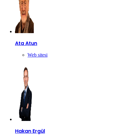
Ata Atun
Web sitesi
Hakan Ergül