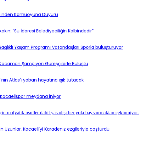
esinden Kamuoyuna Duyuru
akın: “Su İdaresi Belediyeciliğin Kalbindedir”
Sağlıklı Yaşam Programı Vatandaşları Sporla buluşturuyor
Kocaman Şampiyon Güreşçilerle Buluştu
ın Atlas’ı yaban hayatına ışık tutacak
 Kocaelispor meydana iniyor
in Uzunlar, Kocaeli’yi Karadeniz ezgileriyle coşturdu