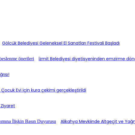
Gölcük Belediyesi Geleneksel El Sanatları Festivali Başladı
İzmit Belediyesi diyetisyeninden emzirme dö
rısı!
 Çocuk Evi için kura çekimi gerçekleştirildi
 Ziyaret
Alikahya Mevkiinde Altgeçit ve Yağ