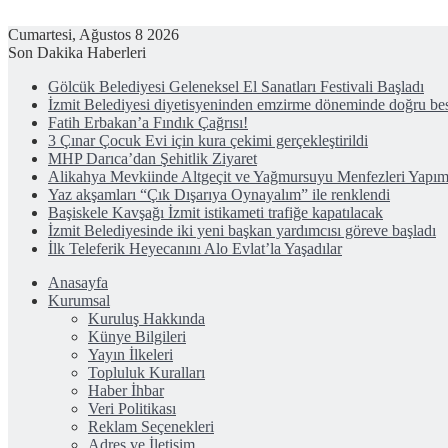
Cumartesi, Ağustos 8 2026
Son Dakika Haberleri
Gölcük Belediyesi Geleneksel El Sanatları Festivali Başladı
İzmit Belediyesi diyetisyeninden emzirme döneminde doğru bes
Fatih Erbakan’a Fındık Çağrısı!
3 Çınar Çocuk Evi için kura çekimi gerçekleştirildi
MHP Darıca’dan Şehitlik Ziyaret
Alikahya Mevkiinde Altgeçit ve Yağmursuyu Menfezleri Yapım
Yaz akşamları “Çık Dışarıya Oynayalım” ile renklendi
Başiskele Kavşağı İzmit istikameti trafiğe kapatılacak
İzmit Belediyesinde iki yeni başkan yardımcısı göreve başladı
İlk Teleferik Heyecanını Alo Evlat’la Yaşadılar
Anasayfa
Kurumsal
Kuruluş Hakkında
Künye Bilgileri
Yayın İlkeleri
Topluluk Kuralları
Haber İhbar
Veri Politikası
Reklam Seçenekleri
Adres ve İletişim