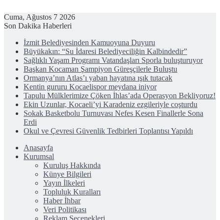
Cuma, Ağustos 7 2026
Son Dakika Haberleri
İzmit Belediyesinden Kamuoyuna Duyuru
Büyükakın: “Su İdaresi Belediyeciliğin Kalbindedir”
Sağlıklı Yaşam Programı Vatandaşları Sporla buluşturuyor
Başkan Kocaman Şampiyon Güreşçilerle Buluştu
Ormanya’nın Atlas’ı yaban hayatına ışık tutacak
Kentin gururu Kocaelispor meydana iniyor
Tapulu Mülklerimize Çöken İhlas’ada Operasyon Bekliyoruz!
Ekin Uzunlar, Kocaeli’yi Karadeniz ezgileriyle coşturdu
Sokak Basketbolu Turnuvası Nefes Kesen Finallerle Sona
Erdi
Okul ve Çevresi Güvenlik Tedbirleri Toplantısı Yapıldı
Anasayfa
Kurumsal
Kuruluş Hakkında
Künye Bilgileri
Yayın İlkeleri
Topluluk Kuralları
Haber İhbar
Veri Politikası
Reklam Seçenekleri