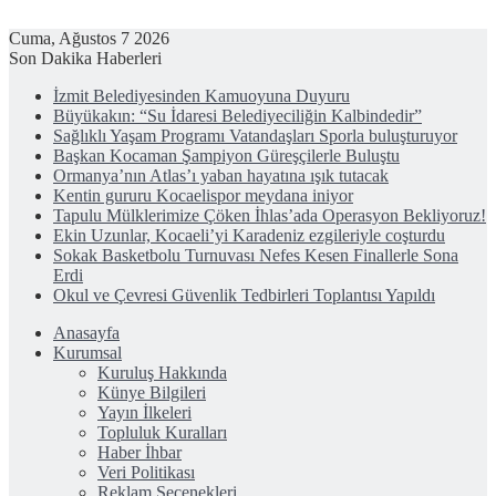
Cuma, Ağustos 7 2026
Son Dakika Haberleri
İzmit Belediyesinden Kamuoyuna Duyuru
Büyükakın: “Su İdaresi Belediyeciliğin Kalbindedir”
Sağlıklı Yaşam Programı Vatandaşları Sporla buluşturuyor
Başkan Kocaman Şampiyon Güreşçilerle Buluştu
Ormanya’nın Atlas’ı yaban hayatına ışık tutacak
Kentin gururu Kocaelispor meydana iniyor
Tapulu Mülklerimize Çöken İhlas’ada Operasyon Bekliyoruz!
Ekin Uzunlar, Kocaeli’yi Karadeniz ezgileriyle coşturdu
Sokak Basketbolu Turnuvası Nefes Kesen Finallerle Sona
Erdi
Okul ve Çevresi Güvenlik Tedbirleri Toplantısı Yapıldı
Anasayfa
Kurumsal
Kuruluş Hakkında
Künye Bilgileri
Yayın İlkeleri
Topluluk Kuralları
Haber İhbar
Veri Politikası
Reklam Seçenekleri