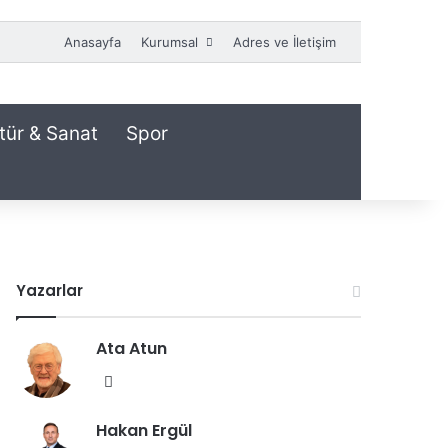
Anasayfa
Kurumsal
Adres ve İletişim
tür & Sanat
Spor
Yazarlar
Ata Atun
We
b
Hakan Ergül
sit