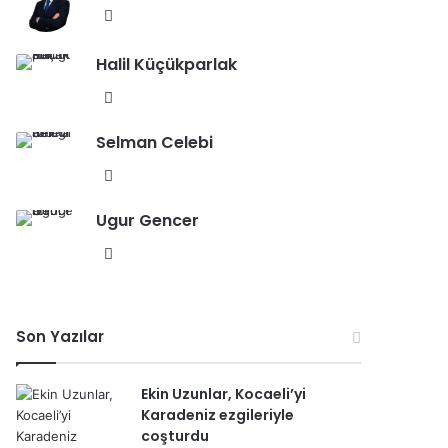
esi
We
b
Halil Küçükparlak
sit
esi
We
b
Selman Celebi
sit
esi
We
b
Ugur Gencer
sit
esi
We
b
sit
esi
Son Yazılar
Ekin Uzunlar, Kocaeli’yi
Karadeniz ezgileriyle
coşturdu