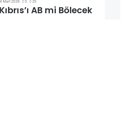
4 Mart 2026
0
25
 Kıbrıs’ı AB mi Bölecek