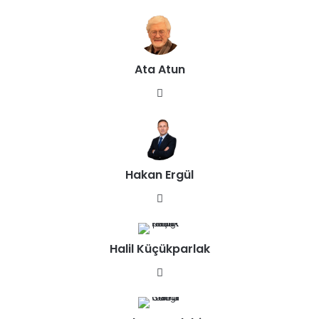
Ata Atun
We
b
sit
esi
Hakan Ergül
We
b
sit
Halil Küçükparlak
esi
We
b
sit