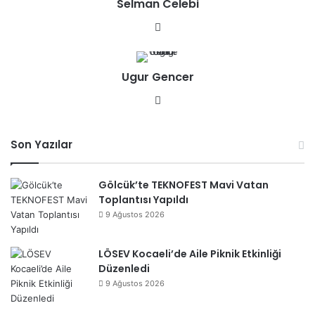
Selman Celebi
esi
We
b
sit
Ugur Gencer
esi
We
b
sit
Son Yazılar
esi
Gölcük’te TEKNOFEST Mavi Vatan
Toplantısı Yapıldı
9 Ağustos 2026
LÖSEV Kocaeli’de Aile Piknik Etkinliği
Düzenledi
9 Ağustos 2026