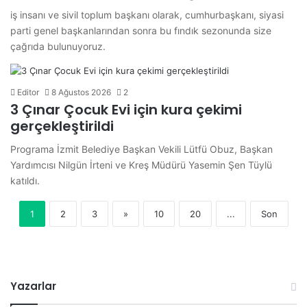
iş insanı ve sivil toplum başkanı olarak, cumhurbaşkanı, siyasi
parti genel başkanlarından sonra bu fındık sezonunda size
çağrıda bulunuyoruz.
Editor
8 Ağustos 2026
2
3 Çınar Çocuk Evi için kura çekimi
gerçekleştirildi
Programa İzmit Belediye Başkan Vekili Lütfü Obuz, Başkan
Yardımcısı Nilgün İrteni ve Kreş Müdürü Yasemin Şen Tüylü
katıldı.
1
2
3
»
10
20
...
Son
Yazarlar