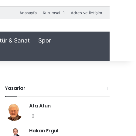
Anasayfa
Kurumsal
Adres ve İletişim
tür & Sanat
Spor
Yazarlar
Ata Atun
We
b
Hakan Ergül
sit