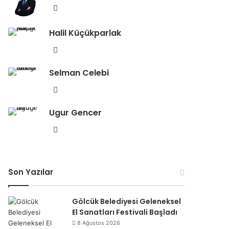
esi
We
b
Halil Küçükparlak
sit
esi
We
b
Selman Celebi
sit
esi
We
b
Ugur Gencer
sit
esi
We
b
sit
esi
Son Yazılar
Gölcük Belediyesi Geleneksel
El Sanatları Festivali Başladı
8 Ağustos 2026