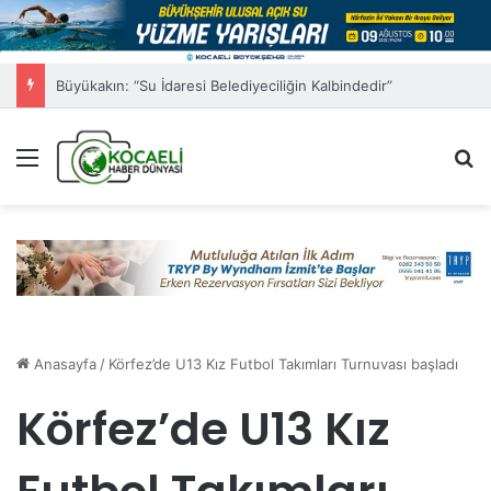
Sağlıklı Yaşam Programı Vatandaşları Sporla buluşturuyor
Menü
A
Anasayfa
/
Körfez’de U13 Kız Futbol Takımları Turnuvası başladı
Körfez’de U13 Kız