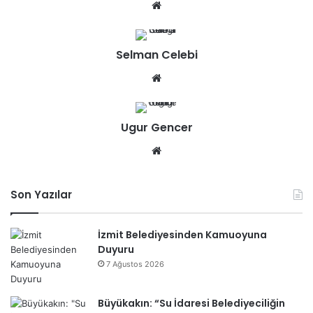
We
b
sit
Selman Celebi
esi
We
b
sit
Ugur Gencer
esi
We
b
sit
Son Yazılar
esi
İzmit Belediyesinden Kamuoyuna
Duyuru
7 Ağustos 2026
Büyükakın: “Su İdaresi Belediyeciliğin