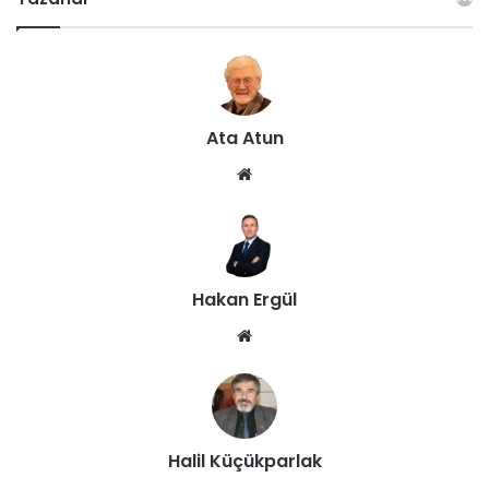
Ata Atun
We
b
sit
esi
Hakan Ergül
We
b
sit
esi
Halil Küçükparlak