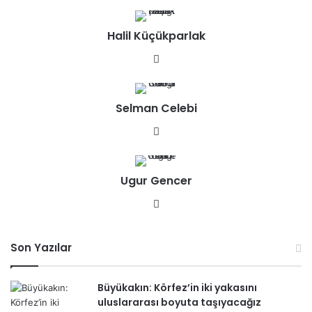
b
sit
Halil Küçükparlak
esi
We
b
sit
Selman Celebi
esi
We
b
sit
Ugur Gencer
esi
We
b
sit
Son Yazılar
esi
Büyükakın: Körfez’in iki yakasını
uluslararası boyuta taşıyacağız