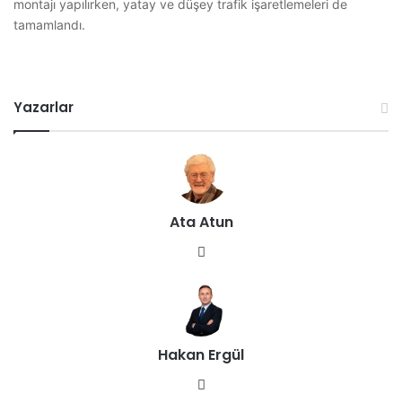
montajı yapılırken, yatay ve düşey trafik işaretlemeleri de
tamamlandı.
Yazarlar
Ata Atun
We
b
sit
esi
Hakan Ergül
We