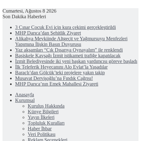
Cumartesi, Ağustos 8 2026
Son Dakika Haberleri
3 Çınar Çocuk Evi için kura çekimi gerçekleştirildi
MHP Darıca’dan Şehitlik Ziyaret
Alikahya Mevkiinde Altgeçit ve Yağmursuyu Menfezleri
Yapımına İlişkin Basın Duyurusu
Yaz akşamları “Çık Dışarıya Oynayalım” ile renklendi
Başiskele Kavşağı İzmit istikameti trafiğe kapatılacak
İzmit Belediyesinde iki yeni başkan yardımcısı göreve başladı
İlk Teleferik Heyecanını Alo Evlat’la Yaşadılar
Baraçlı’dan Gölcük’teki projelere yakın takip
Musavat Dervişoğlu’na Fındık Çağrısı!
MHP Darıca’nın Emek Mahallesi Ziyareti
Anasayfa
Kurumsal
Kuruluş Hakkında
Künye Bilgileri
Yayın İlkeleri
Topluluk Kuralları
Haber İhbar
Veri Politikası
Reklam Seçenekleri