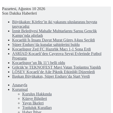
Pazartesi, Ağustos 10 2026
Son Dakika Haberleri
Büyükakın: Körfez’in iki yakasını uluslararası boyuta
taşıyacağız
İzmit Belediyesi Mahalle Muhtarlarını Sarısu Gençlik
Kampı’nda ağırladı
Kocaelili İş İnsanı Davut Murat Güreş Ağası Seçildi
Süper Enduro’da kupalar sahiplerini buldu
Kocaelispor Zed FC Hazırlık Maçı 1-1 Sona Erdi
ASRİAD Kocaeli’den Çayırova Sevgi Evlerinde Futbol
Programı
Kocaelispor’un İlk 11’i belli oldu
Gölcük’te TEKNOFEST Mavi Vatan Toplantısı Yapıldı
LÖSEV Kocaeli’de Aile Piknik Etkinliği Düzenledi
Başkan Büyükakın, Süper Enduro’da Start Verdi
Anasayfa
Kurumsal
Kuruluş Hakkında
Künye Bilgileri
Yayın İlkeleri
Topluluk Kuralları
Haber İhbar