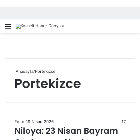
Menü
A
Anasayfa
/
Portekizce
Portekizce
Editor
19 Nisan 2026
17
Niloya: 23 Nisan Bayram