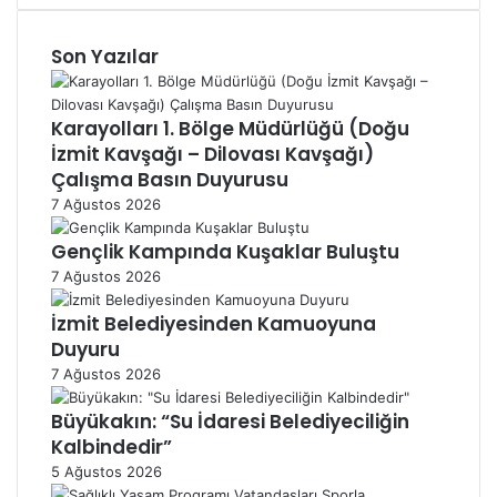
i
t
Son Yazılar
e
s
i
Karayolları 1. Bölge Müdürlüğü (Doğu
İzmit Kavşağı – Dilovası Kavşağı)
Çalışma Basın Duyurusu
7 Ağustos 2026
Gençlik Kampında Kuşaklar Buluştu
7 Ağustos 2026
İzmit Belediyesinden Kamuoyuna
Duyuru
7 Ağustos 2026
Büyükakın: “Su İdaresi Belediyeciliğin
Kalbindedir”
5 Ağustos 2026