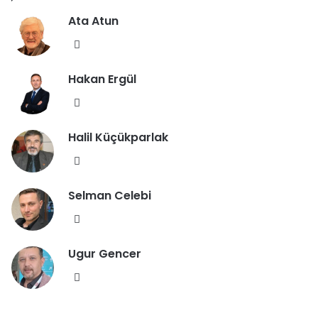
Ata Atun
We
b
Hakan Ergül
sit
esi
We
b
Halil Küçükparlak
sit
esi
We
b
Selman Celebi
sit
esi
We
b
Ugur Gencer
sit
esi
We
b
sit