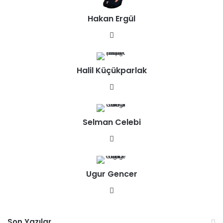
Hakan Ergül
We
b
sit
Halil Küçükparlak
esi
We
b
sit
Selman Celebi
esi
We
b
sit
Ugur Gencer
esi
We
b
sit
Son Yazılar