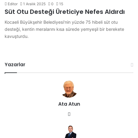
Editor
1 Aralık 2025
0
15
Süt Otu Desteği Üreticiye Nefes Aldırdı
Kocaeli Büyükşehir Belediyesi'nin yüzde 75 hibeli süt otu
desteği, kentin meralarını kısa sürede yemyeşil bir berekete
kavuşturdu.
Yazarlar
Ata Atun
We
b
sit
esi