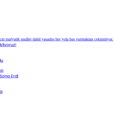
liyoruz!
du
Sona Erdi
dı