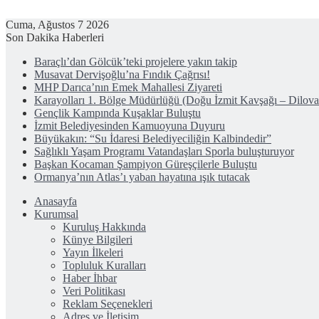
Cuma, Ağustos 7 2026
Son Dakika Haberleri
Baraçlı’dan Gölcük’teki projelere yakın takip
Musavat Dervişoğlu’na Fındık Çağrısı!
MHP Darıca’nın Emek Mahallesi Ziyareti
Karayolları 1. Bölge Müdürlüğü (Doğu İzmit Kavşağı – Dilov
Gençlik Kampında Kuşaklar Buluştu
İzmit Belediyesinden Kamuoyuna Duyuru
Büyükakın: “Su İdaresi Belediyeciliğin Kalbindedir”
Sağlıklı Yaşam Programı Vatandaşları Sporla buluşturuyor
Başkan Kocaman Şampiyon Güreşçilerle Buluştu
Ormanya’nın Atlas’ı yaban hayatına ışık tutacak
Anasayfa
Kurumsal
Kuruluş Hakkında
Künye Bilgileri
Yayın İlkeleri
Topluluk Kuralları
Haber İhbar
Veri Politikası
Reklam Seçenekleri
Adres ve İletişim