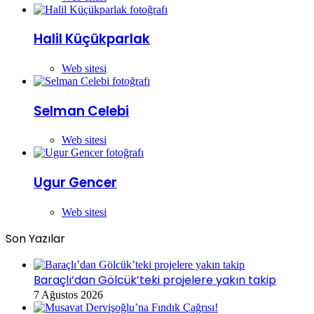
Halil Küçükparlak
Web sitesi
Selman Celebi
Web sitesi
Ugur Gencer
Web sitesi
Son Yazılar
Baraçlı’dan Gölcük’teki projelere yakın takip
7 Ağustos 2026