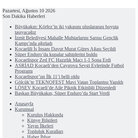
Pazartesi, Ağustos 10 2026
Son Dakika Haberleri
Büyükakın: Körfez’in iki yakasını uluslararası boyuta
taşıyacağız
İzmit Belediyesi Mahalle Muhtarlarını Sarısu Gençlik
Kampı’nda ağırladı
Kocaelili İş İnsanı Davut Murat Güreş Ağası Seçildi
Süper Enduro’da kupalar sahiplerini buldu
Kocaelispor Zed FC Hazırlık Maçı 1-1 Sona Erdi
ASRİAD Kocaeli’den Çayırova Sevgi Evlerinde Futbol
Programı
Kocaelispor’un İlk 11’i belli oldu
Gölcük’te TEKNOFEST Mavi Vatan Toplantısı Yapıldı
LÖSEV Kocaeli’de Aile Piknik Etkinliği Düzenledi
Başkan Büyükakın, Süper Enduro’da Start Verdi
Anasayfa
Kurumsal
Kuruluş Hakkında
Künye Bilgileri
Yayın İlkeleri
Topluluk Kuralları
Haber İhbar