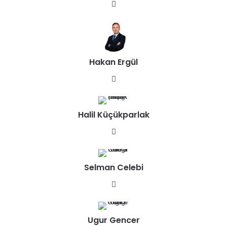
We
b
sit
esi
Hakan Ergül
We
b
sit
Halil Küçükparlak
esi
We
b
sit
Selman Celebi
esi
We
b
sit
Ugur Gencer
esi