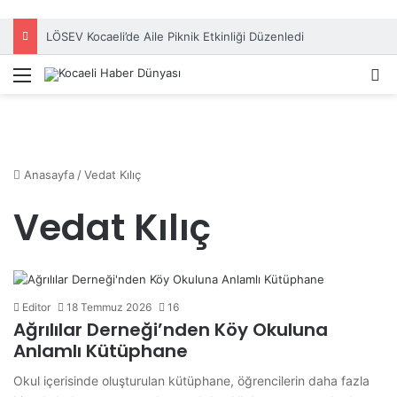
LÖSEV Kocaeli’de Aile Piknik Etkinliği Düzenledi
Menü
A
Anasayfa
/
Vedat Kılıç
Vedat Kılıç
Editor
18 Temmuz 2026
16
Ağrılılar Derneği’nden Köy Okuluna
Anlamlı Kütüphane
Okul içerisinde oluşturulan kütüphane, öğrencilerin daha fazla