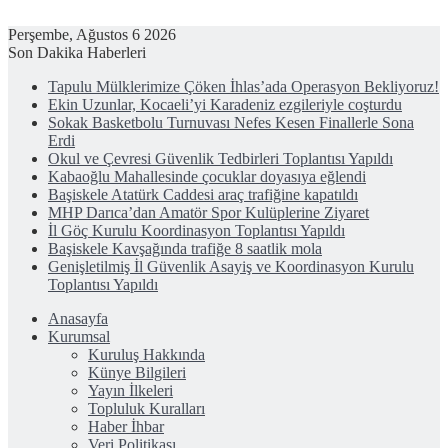
Perşembe, Ağustos 6 2026
Son Dakika Haberleri
Tapulu Mülklerimize Çöken İhlas’ada Operasyon Bekliyoruz!
Ekin Uzunlar, Kocaeli’yi Karadeniz ezgileriyle coşturdu
Sokak Basketbolu Turnuvası Nefes Kesen Finallerle Sona
Erdi
Okul ve Çevresi Güvenlik Tedbirleri Toplantısı Yapıldı
Kabaoğlu Mahallesinde çocuklar doyasıya eğlendi
Başiskele Atatürk Caddesi araç trafiğine kapatıldı
MHP Darıca’dan Amatör Spor Kulüplerine Ziyaret
İl Göç Kurulu Koordinasyon Toplantısı Yapıldı
Başiskele Kavşağında trafiğe 8 saatlik mola
Genişletilmiş İl Güvenlik Asayiş ve Koordinasyon Kurulu
Toplantısı Yapıldı
Anasayfa
Kurumsal
Kuruluş Hakkında
Künye Bilgileri
Yayın İlkeleri
Topluluk Kuralları
Haber İhbar
Veri Politikası