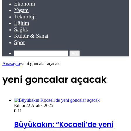
Ekonomi
Yaşam
Teknoloji
Eğitim
Sağlık
Kültür & Sanat
Spor
Ara
Anasayfa
/
yeni goncalar açacak
yeni goncalar açacak
Editor
22 Aralık 2025
0
11
Büyükakın: “Kocaeli’de yeni