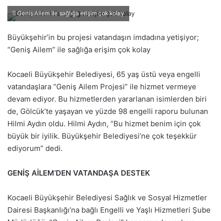
i
Geniş Ailem ile sağlığa erişim çok kolay
r
e
Büyükşehir’in bu projesi vatandaşın imdadına yetişiyor;
-
“Geniş Ailem” ile sağlığa erişim çok kolay
p
o
Kocaeli Büyükşehir Belediyesi, 65 yaş üstü veya engelli
s
vatandaşlara “Geniş Ailem Projesi” ile hizmet vermeye
t
devam ediyor. Bu hizmetlerden yararlanan isimlerden biri
a
de, Gölcük’te yaşayan ve yüzde 98 engelli raporu bulunan
g
Hilmi Aydın oldu. Hilmi Aydın, “Bu hizmet benim için çok
ö
büyük bir iyilik. Büyükşehir Belediyesi’ne çok teşekkür
n
ediyorum” dedi.
d
e
GENİŞ AİLEM’DEN VATANDAŞA DESTEK
r
m
Kocaeli Büyükşehir Belediyesi Sağlık ve Sosyal Hizmetler
e
Dairesi Başkanlığı’na bağlı Engelli ve Yaşlı Hizmetleri Şube
k