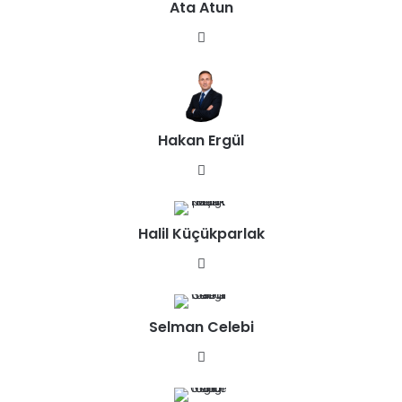
Ata Atun
We
b
sit
esi
Hakan Ergül
We
b
sit
Halil Küçükparlak
esi
We
b
sit
Selman Celebi
esi
We
b
sit