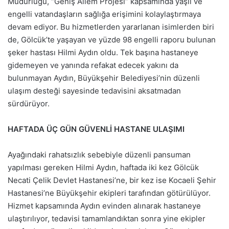
Müdürlüğü, “Geniş Ailem Projesi” kapsamında yaşlı ve
engelli vatandaşların sağlığa erişimini kolaylaştırmaya
devam ediyor. Bu hizmetlerden yararlanan isimlerden biri
de, Gölcük’te yaşayan ve yüzde 98 engelli raporu bulunan
şeker hastası Hilmi Aydın oldu. Tek başına hastaneye
gidemeyen ve yanında refakat edecek yakını da
bulunmayan Aydın, Büyükşehir Belediyesi’nin düzenli
ulaşım desteği sayesinde tedavisini aksatmadan
sürdürüyor.
HAFTADA ÜÇ GÜN GÜVENLİ HASTANE ULAŞIMI
Ayağındaki rahatsızlık sebebiyle düzenli pansuman
yapılması gereken Hilmi Aydın, haftada iki kez Gölcük
Necati Çelik Devlet Hastanesi’ne, bir kez ise Kocaeli Şehir
Hastanesi’ne Büyükşehir ekipleri tarafından götürülüyor.
Hizmet kapsamında Aydın evinden alınarak hastaneye
ulaştırılıyor, tedavisi tamamlandıktan sonra yine ekipler