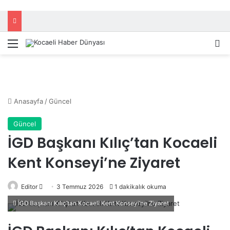
Menü
A
Anasayfa
/
Güncel
Güncel
İGD Başkanı Kılıç’tan Kocaeli
Kent Konseyi’ne Ziyaret
Editor
B
3 Temmuz 2026
1 dakikalık okuma
i
İGD Başkanı Kılıç’tan Kocaeli Kent Konseyi’ne Ziyaret
r
e