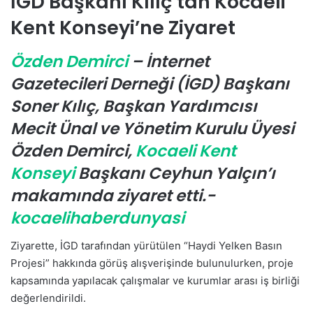
İGD Başkanı Kılıç’tan Kocaeli
-
Kent Konseyi’ne Ziyaret
p
o
Özden Demirci
– İnternet
s
t
Gazetecileri Derneği (İGD) Başkanı
a
Soner Kılıç, Başkan Yardımcısı
g
Mecit Ünal ve Yönetim Kurulu Üyesi
ö
n
Özden Demirci,
Kocaeli Kent
d
Konseyi
Başkanı Ceyhun Yalçın’ı
e
makamında ziyaret etti.-
r
m
kocaelihaberdunyasi
e
k
Ziyarette, İGD tarafından yürütülen “Haydi Yelken Basın
Projesi” hakkında görüş alışverişinde bulunulurken, proje
kapsamında yapılacak çalışmalar ve kurumlar arası iş birliği
değerlendirildi.