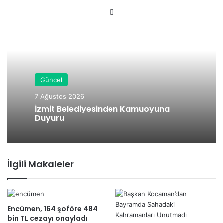
We
b
sit
esi
Güncel
7 Ağustos 2026
İzmit Belediyesinden Kamuoyuna
Duyuru
İlgili Makaleler
Encümen, 164 şoföre 484
bin TL cezayı onayladı