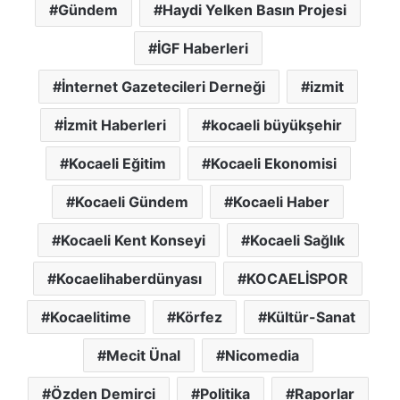
Gündem
Haydi Yelken Basın Projesi
İGF Haberleri
İnternet Gazetecileri Derneği
izmit
İzmit Haberleri
kocaeli büyükşehir
Kocaeli Eğitim
Kocaeli Ekonomisi
Kocaeli Gündem
Kocaeli Haber
Kocaeli Kent Konseyi
Kocaeli Sağlık
Kocaelihaberdünyası
KOCAELİSPOR
Kocaelitime
Körfez
Kültür-Sanat
Mecit Ünal
Nicomedia
Özden Demirci
Politika
Raporlar