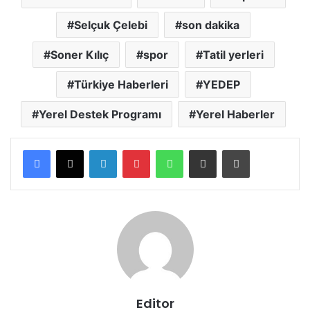
Selçuk Çelebi
son dakika
Soner Kılıç
spor
Tatil yerleri
Türkiye Haberleri
YEDEP
Yerel Destek Programı
Yerel Haberler
LinkedIn
Pinterest
WhatsApp
E-posta ile paylaş
Yazdır
Editor