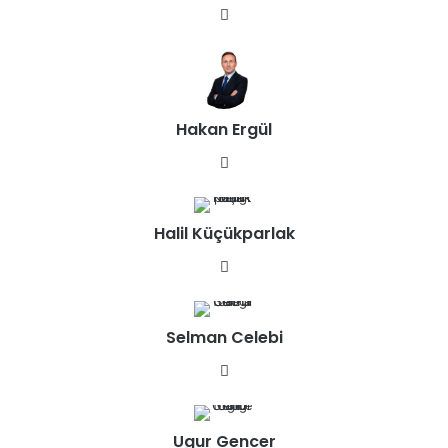
We
b
sit
esi
Hakan Ergül
We
b
sit
Halil Küçükparlak
esi
We
b
sit
Selman Celebi
esi
We
b
sit
Ugur Gencer
esi