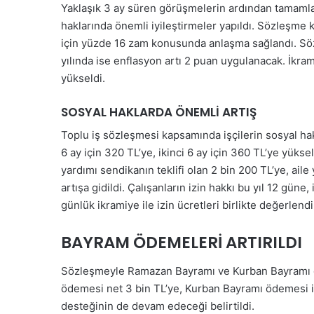
Yaklaşık 3 ay süren görüşmelerin ardından tamamla
haklarında önemli iyileştirmeler yapıldı. Sözleşme ka
için yüzde 16 zam konusunda anlaşma sağlandı. Sözl
yılında ise enflasyon artı 2 puan uygulanacak. İkram
yükseldi.
SOSYAL HAKLARDA ÖNEMLİ ARTIŞ
Toplu iş sözleşmesi kapsamında işçilerin sosyal hak
6 ay için 320 TL’ye, ikinci 6 ay için 360 TL’ye yükse
yardımı sendikanın teklifi olan 2 bin 200 TL’ye, aile 
artışa gidildi. Çalışanların izin hakkı bu yıl 12 güne,
günlük ikramiye ile izin ücretleri birlikte değerle
BAYRAM ÖDEMELERİ ARTIRILDI
Sözleşmeyle Ramazan Bayramı ve Kurban Bayramı ö
ödemesi net 3 bin TL’ye, Kurban Bayramı ödemesi i
desteğinin de devam edeceği belirtildi.