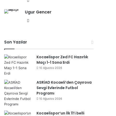
We
b
Ugur Gencer
sit
esi
We
b
sit
esi
Son Yazılar
Kocaelispor Zed FC Hazırlık
Maçı 1-1 Sona Erdi
10 Ağustos 2026
ASRİAD Kocaeli’den Çayırova
Sevgi Evlerinde Futbol
Programı
10 Ağustos 2026
Kocaelispor’un İlk 11’i belli