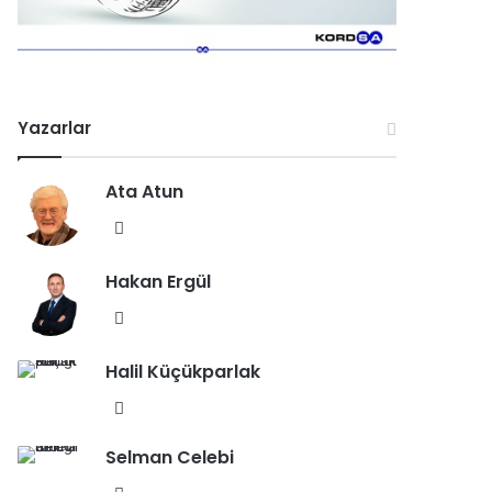
Yazarlar
Ata Atun
We
b
Hakan Ergül
sit
esi
We
b
Halil Küçükparlak
sit
esi
We
b
Selman Celebi
sit
esi