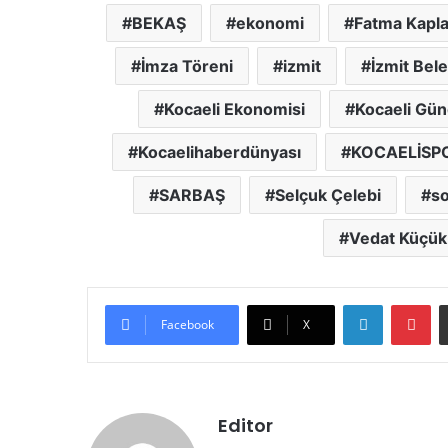
BEKAŞ
ekonomi
Fatma Kapla
İmza Töreni
izmit
İzmit Bele
Kocaeli Ekonomisi
Kocaeli Gü
Kocaelihaberdünyası
KOCAELİSP
SARBAŞ
Selçuk Çelebi
so
Vedat Küçük
LinkedIn
Pinterest
Facebook
X
Editor