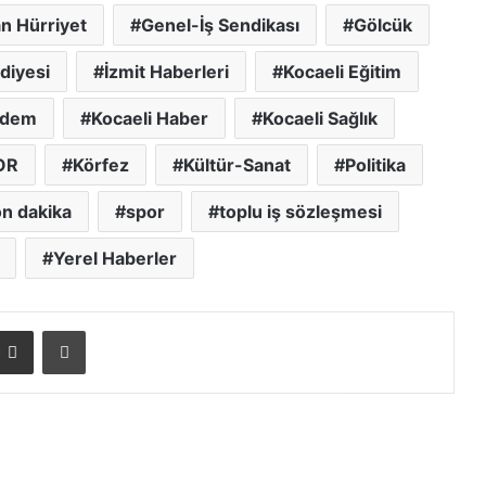
n Hürriyet
Genel-İş Sendikası
Gölcük
diyesi
İzmit Haberleri
Kocaeli Eğitim
ndem
Kocaeli Haber
Kocaeli Sağlık
OR
Körfez
Kültür-Sanat
Politika
n dakika
spor
toplu iş sözleşmesi
Yerel Haberler
E-posta ile paylaş
Yazdır
Başiskele Kavşağı İzmit istikameti
trafiğe kapatılacak
Baraçlı’dan Gölcük’teki projelere