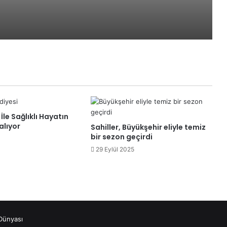
trafiğine kapatıldı
İl Göç Kurulu Koordinasyon
Toplantısı Yapıldı
Başiskele Kavşağında trafiğe 8
saatlik mola
İle Sağlıklı Hayatın
alıyor
Sahiller, Büyükşehir eliyle temiz
Genişletilmiş İl Güvenlik Asayiş ve
bir sezon geçirdi
Koordinasyon Kurulu Toplantısı
Yapıldı
29 Eylül 2025
Dünyası