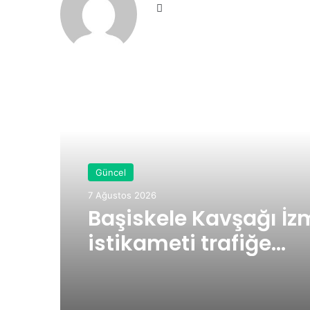
We
b
sit
esi
Sonraki Yazıyı Oku
Güncel
7 Ağustos 2026
Başiskele Kavşağı İz
istikameti trafiğe
kapatılacak