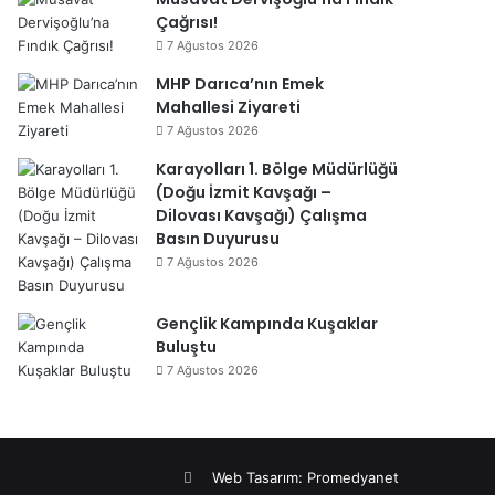
Çağrısı!
7 Ağustos 2026
MHP Darıca’nın Emek
Mahallesi Ziyareti
7 Ağustos 2026
Karayolları 1. Bölge Müdürlüğü
(Doğu İzmit Kavşağı –
Dilovası Kavşağı) Çalışma
Basın Duyurusu
7 Ağustos 2026
Gençlik Kampında Kuşaklar
Buluştu
7 Ağustos 2026
Facebook
Web Tasarım: Promedyanet