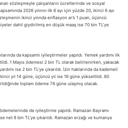
nan sözleşmeyle çalışanların ücretlerinde ve sosyal
psamında 2026 yılının ilk 6 ayı için yüzde 20, ikinci 6 ayı
eşmenin ikinci yılında enflasyon artı 1 puan, üçüncü
iyeler dahil giydirilmiş en düşük maaş ise 70 bin TL’ye
larında da kapsamlı iyileştirmeler yapıldı. Yemek yardımı ilk
ltildi. 1 Mayıs ödemesi 2 bin TL olarak belirlenirken, yakacak
yardımı ise 2 bin TL’ye çıkarıldı. İzin haklarında da kademeli
 ikinci yıl 14 güne, üçüncü yıl ise 16 güne yükseltildi. 60
ndirildiğinde toplam ödeme 76 güne ulaşmış olacak.
demelerinde de iyileştirme yapıldı. Ramazan Bayramı
se net 8 bin TL’ye çıkarıldı. Ramazan erzağı ve kumanya