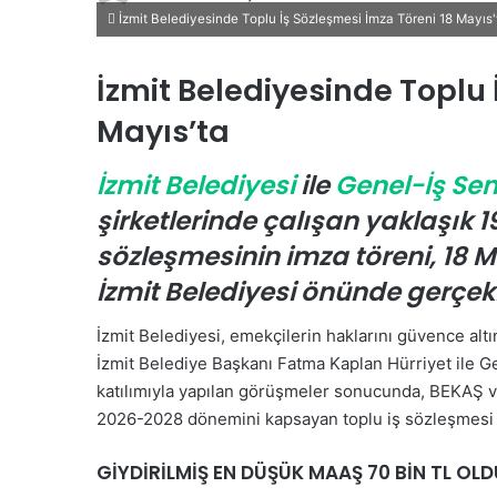
İzmit Belediyesinde Toplu İş Sözleşmesi İmza Töreni 18 Mayıs'
i
r
e
İzmit Belediyesinde Toplu 
-
Mayıs’ta
p
o
İzmit Belediyesi
ile
Genel-İş Sen
s
t
şirketlerinde çalışan yaklaşık 1
a
sözleşmesinin imza töreni, 18 
g
İzmit Belediyesi önünde gerçek
ö
n
İzmit Belediyesi, emekçilerin haklarını güvence alt
d
İzmit Belediye Başkanı Fatma Kaplan Hürriyet ile 
e
katılımıyla yapılan görüşmeler sonucunda, BEKAŞ ve
r
2026-2028 dönemini kapsayan toplu iş sözleşmesi im
m
e
GİYDİRİLMİŞ EN DÜŞÜK MAAŞ 70 BİN TL OLD
k