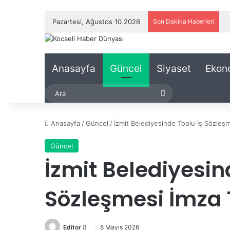
Pazartesi, Ağustos 10 2026
Son Dakika Haberleri
Anasayfa
Güncel
Siyaset
Ekon
Ara
Anasayfa
/
Güncel
/
İzmit Belediyesinde Toplu İş Sözleşm
Güncel
İzmit Belediyesin
Sözleşmesi İmza 
Editor
B
8 Mayıs 2026