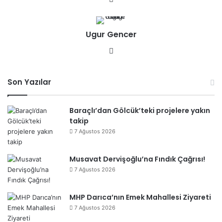
b
sit
Ugur Gencer
esi
We
b
sit
Son Yazılar
esi
Baraçlı’dan Gölcük’teki projelere yakın
takip
7 Ağustos 2026
Musavat Dervişoğlu’na Fındık Çağrısı!
7 Ağustos 2026
MHP Darıca’nın Emek Mahallesi Ziyareti
7 Ağustos 2026