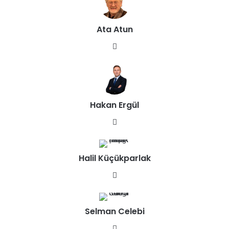
Ata Atun
We
b
sit
esi
Hakan Ergül
We
b
sit
Halil Küçükparlak
esi
We
b
sit
Selman Celebi
esi
We