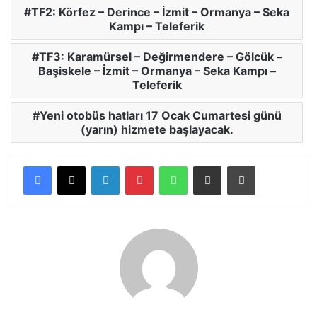
TF2: Körfez – Derince – İzmit – Ormanya – Seka
Kampı – Teleferik
TF3: Karamürsel – Değirmendere – Gölcük –
Başiskele – İzmit – Ormanya – Seka Kampı –
Teleferik
Yeni otobüs hatları 17 Ocak Cumartesi günü
(yarın) hizmete başlayacak.
LinkedIn
Pinterest
WhatsApp
E-posta ile paylaş
Yazdır