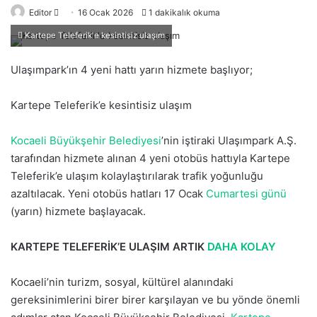
Editor
B
16 Ocak 2026
1 dakikalık okuma
i
Kartepe Teleferik'e kesintisiz ulaşım
r
e
Ulaşımpark’ın 4 yeni hattı yarın hizmete başlıyor;
-
p
Kartepe Teleferik’e kesintisiz ulaşım
o
s
Kocaeli Büyükşehir Belediyesi
’nin iştiraki Ulaşımpark A.Ş.
t
tarafından hizmete alınan 4 yeni otobüs hattıyla Kartepe
a
Teleferik’e ulaşım kolaylaştırılarak trafik yoğunluğu
g
azaltılacak. Yeni otobüs hatları 17 Ocak
Cumartesi günü
ö
(yarın) hizmete başlayacak.
n
d
KARTEPE TELEFERİK’E ULAŞIM ARTIK
DAHA KOLAY
e
r
Kocaeli’nin turizm, sosyal, kültürel alanındaki
m
gereksinimlerini birer birer karşılayan ve bu yönde önemli
e