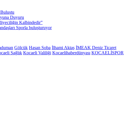
 Buluştu
oyuna Duyuru
iyeciliğin Kalbindedir”
ndaşları Sporla buluşturuyor
aduman
Gölcük
Hasan Soba
İlhami Aktaş
İMEAK Deniz Ticaret
caeli Sağlık
Kocaeli Valiliği
Kocaelihaberdünyası
KOCAELİSPOR