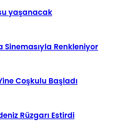
usu yaşanacak
a Sinemasıyla Renkleniyor
 Yine Coşkulu Başladı
eniz Rüzgarı Estirdi