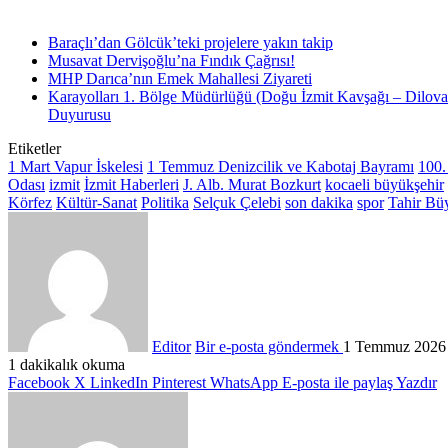
Baraçlı’dan Gölcük’teki projelere yakın takip
Musavat Dervişoğlu’na Fındık Çağrısı!
MHP Darıca’nın Emek Mahallesi Ziyareti
Karayolları 1. Bölge Müdürlüğü (Doğu İzmit Kavşağı – Dilova
Duyurusu
Etiketler
1 Mart Vapur İskelesi
1 Temmuz Denizcilik ve Kabotaj Bayramı
100.
Odası
izmit
İzmit Haberleri
J. Alb. Murat Bozkurt
kocaeli büyükşehir
Körfez
Kültür-Sanat
Politika
Selçuk Çelebi
son dakika
spor
Tahir Bü
Editor
Bir e-posta göndermek
1 Temmuz 2026
1 dakikalık okuma
Facebook
X
LinkedIn
Pinterest
WhatsApp
E-posta ile paylaş
Yazdır