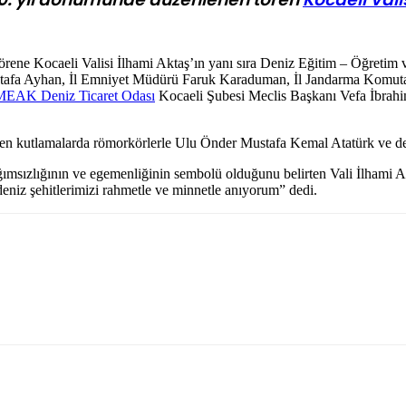
örene Kocaeli Valisi İlhami Aktaş’ın yanı sıra Deniz Eğitim – Öğreti
stafa Ayhan, İl Emniyet Müdürü Faruk Karaduman, İl Jandarma Komuta
MEAK Deniz Ticaret Odası
Kocaeli Şubesi Meclis Başkanı Vefa İbrahim A
den kutlamalarda römorkörlerle Ulu Önder Mustafa Kemal Atatürk ve deni
msızlığının ve egemenliğinin sembolü olduğunu belirten Vali İlhami A
eniz şehitlerimizi rahmetle ve minnetle anıyorum” dedi.