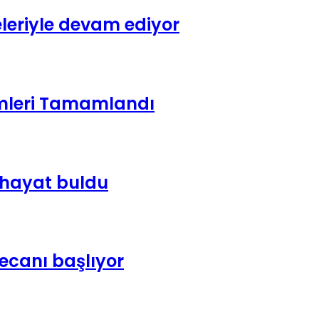
leriyle devam ediyor
emleri Tamamlandı
e hayat buldu
yecanı başlıyor