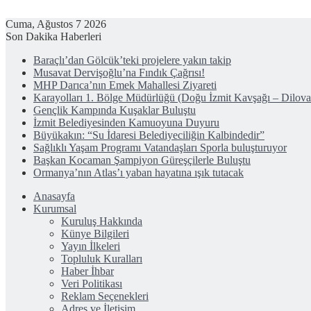
Cuma, Ağustos 7 2026
Son Dakika Haberleri
Baraçlı’dan Gölcük’teki projelere yakın takip
Musavat Dervişoğlu’na Fındık Çağrısı!
MHP Darıca’nın Emek Mahallesi Ziyareti
Karayolları 1. Bölge Müdürlüğü (Doğu İzmit Kavşağı – Dilov
Gençlik Kampında Kuşaklar Buluştu
İzmit Belediyesinden Kamuoyuna Duyuru
Büyükakın: “Su İdaresi Belediyeciliğin Kalbindedir”
Sağlıklı Yaşam Programı Vatandaşları Sporla buluşturuyor
Başkan Kocaman Şampiyon Güreşçilerle Buluştu
Ormanya’nın Atlas’ı yaban hayatına ışık tutacak
Anasayfa
Kurumsal
Kuruluş Hakkında
Künye Bilgileri
Yayın İlkeleri
Topluluk Kuralları
Haber İhbar
Veri Politikası
Reklam Seçenekleri
Adres ve İletişim