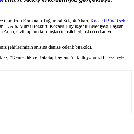
m ve Garnizon Komutanı Tuğamiral Selçuk Akarı,
Kocaeli Büyükşehir
nı J. Alb. Murat Bozkurt, Kocaeli Büyükşehir Belediyesi Başkan
racı, sivil toplum kuruluşları temsilcileri, askerî erkan ve
z şehitlerimizin anısına denize çelenk bırakıldı.
ktaş, “Denizcilik ve Kabotaj Bayramı’nı kutluyorum. Bu vesileyle