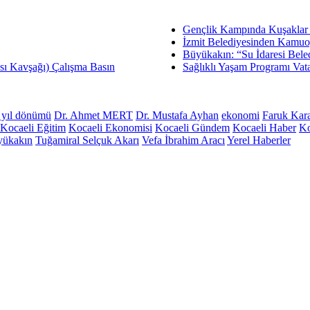
Gençlik Kampında Kuşaklar
İzmit Belediyesinden Kamu
Büyükakın: “Su İdaresi Beled
sı Kavşağı) Çalışma Basın
Sağlıklı Yaşam Programı Vata
 yıl dönümü
Dr. Ahmet MERT
Dr. Mustafa Ayhan
ekonomi
Faruk Kar
Kocaeli Eğitim
Kocaeli Ekonomisi
Kocaeli Gündem
Kocaeli Haber
Ko
yükakın
Tuğamiral Selçuk Akarı
Vefa İbrahim Aracı
Yerel Haberler