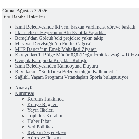
Cuma, Ağustos 7 2026
Son Dakika Haberleri
İzmit Belediyesinde iki yeni başkan yardımcısı göreve başladı
İlk Teleferik Heyecanını Alo Evlat’la Yaşadılar
Baraçlı’dan Gölcük’teki projelere yakın takip
Musavat Dervişoğlu’na Fındık Çağrısı!
MHP Darıca’nın Emek Mahallesi Ziyareti
Karayolları 1. Bölge Müdürlüğü (Doğu İzmit Kavşağı – Dilov
Gençlik Kampında Kuşaklar Buluştu
İzmit Belediyesinden Kamuoyuna Duyuru
Büyükakın: “Su İdaresi Belediyeciliğin Kalbindedir”
Sağlıklı Yaşam Programı Vatandaşları Sporla buluşturuyor
Anasayfa
Kurumsal
Kuruluş Hakkında
Künye Bilgileri
Yayın İlkeleri
Topluluk Kuralları
Haber İhbar
Veri Politikası
Reklam Seçenekleri
Adres ve İletişim