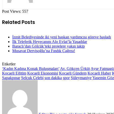
Post Views:
557
Related Posts
İzmit Belediyesinde iki yeni başkan yardımcısı göreve başladı
İlk Teleferik Heyecanını Alo Evlat’la Yaşadılar
Baraçlı’dan Gölcük’teki projelere yakın takip
Musavat Dervişoğlu’na Fındık Çağrısı!
Etiketler
‘Kadın Kadına Konak Buluşmaları’
Av. Gökçen Ürküt
Ayşe Fatmagül
Kocaeli Eğitim
Kocaeli Ekonomisi
Kocaeli Gündem
Kocaeli Haber
K
Sapakpınar
Selçuk Çelebi
son dakika
spor
Süleymaniye
Yasemin Göz