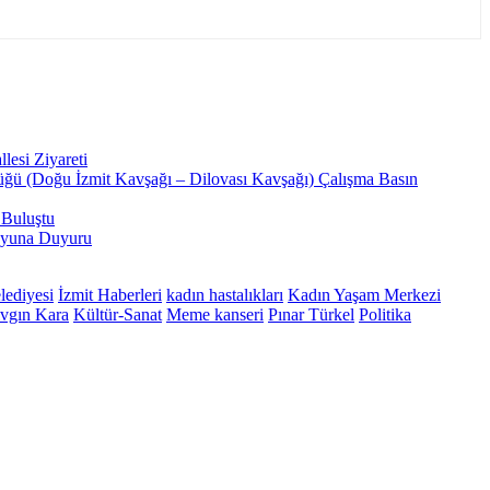
esi Ziyareti
üğü (Doğu İzmit Kavşağı – Dilovası Kavşağı) Çalışma Basın
 Buluştu
oyuna Duyuru
lediyesi
İzmit Haberleri
kadın hastalıkları
Kadın Yaşam Merkezi
vgın Kara
Kültür-Sanat
Meme kanseri
Pınar Türkel
Politika