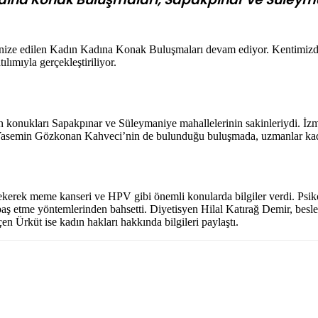
anize edilen Kadın Kadına Konak Buluşmaları devam ediyor. Kentimizde
lımıyla gerçekleştiriliyor.
nukları Sapakpınar ve Süleymaniye mahallelerinin sakinleriydi. İzmi
asemin Gözkonan Kahveci’nin de bulunduğu buluşmada, uzmanlar kadınl
ekerek meme kanseri ve HPV gibi önemli konularda bilgiler verdi. Psikol
i baş etme yöntemlerinden bahsetti. Diyetisyen Hilal Katırağ Demir, bes
Ürküt ise kadın hakları hakkında bilgileri paylaştı.