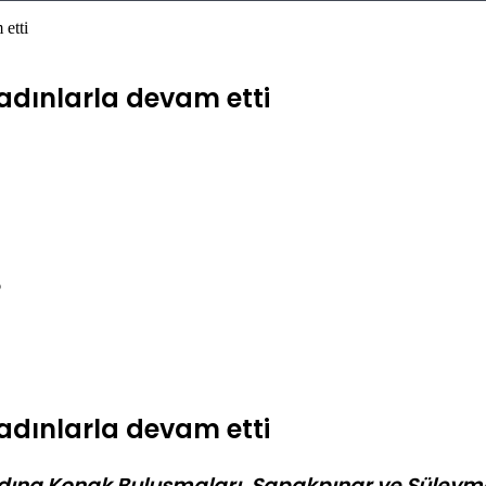
etti
adınlarla devam etti
6
adınlarla devam etti
dına Konak Buluşmaları, Sapakpınar ve Süleyma