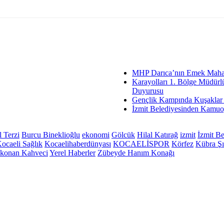
MHP Darıca’nın Emek Mahall
Karayolları 1. Bölge Müdürl
Duyurusu
Gençlik Kampında Kuşaklar
İzmit Belediyesinden Kamu
 Terzi
Burcu Bineklioğlu
ekonomi
Gölcük
Hilal Katırağ
izmit
İzmit Be
ocaeli Sağlık
Kocaelihaberdünyası
KOCAELİSPOR
Körfez
Kübra Şı
konan Kahveci
Yerel Haberler
Zübeyde Hanım Konağı