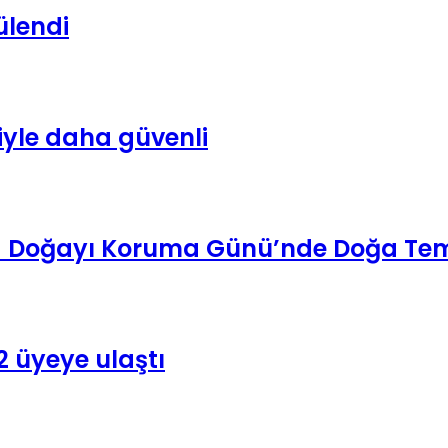
ülendi
iyle daha güvenli
ya Doğayı Koruma Günü’nde Doğa Teme
 üyeye ulaştı