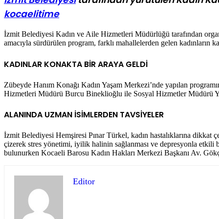
kocaelitime
İzmit Belediyesi Kadın ve Aile Hizmetleri Müdürlüğü tarafından org
amacıyla sürdürülen program, farklı mahallelerden gelen kadınların katı
KADINLAR KONAKTA BİR ARAYA GELDİ
Zübeyde Hanım Konağı Kadın Yaşam Merkezi’nde yapılan programın ko
Hizmetleri Müdürü Burcu Bineklioğlu ile Sosyal Hizmetler Müdürü Y
ALANINDA UZMAN İSİMLERDEN TAVSİYELER
İzmit Belediyesi Hemşiresi Pınar Türkel, kadın hastalıklarına dikkat ç
çizerek stres yönetimi, iyilik halinin sağlanması ve depresyonla etkil
bulunurken Kocaeli Barosu Kadın Hakları Merkezi Başkanı Av. Gökçen 
Editor