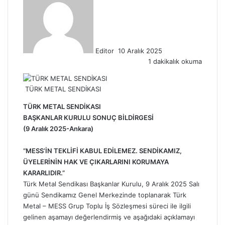
r
e
-
p
Editor
10 Aralık 2025
o
1 dakikalık okuma
s
t
a
TÜRK METAL SENDİKASI
g
ö
TÜRK METAL SENDİKASI
n
BAŞKANLAR KURULU SONUÇ BİLDİRGESİ
d
(9 Aralık 2025-Ankara)
e
r
“MESS’İN TEKLİFİ KABUL EDİLEMEZ. SENDİKAMIZ,
m
ÜYELERİNİN HAK VE ÇIKARLARINI KORUMAYA
e
KARARLIDIR.”
k
Türk Metal Sendikası
Başkanlar Kurulu, 9 Aralık 2025 Salı
günü Sendikamız Genel Merkezinde toplanarak Türk
Metal – MESS Grup Toplu İş Sözleşmesi süreci ile ilgili
gelinen aşamayı değerlendirmiş ve aşağıdaki açıklamayı