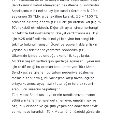
Sendikamızın kabul etmeyeceği tekliflerde bulunmuştur.
Sendikamızın birinci altı ay için saatlik ücretlere % 20 +
seyyanen 35 TL’lik artış teklifine karşılık, %5 + 11.50 TL
oranında bir artış önermiştir. Bu artışın oransal karşılığı %
10’a tekabül etmektedir. Diğer altı aylar içinse herhangi
bir teklifte bulunulmamıştır.
Sosyal yardımlarda ise ilk yıl
için
%25 teklif edilmiş, ikinci yıl için yine herhangi bir
teklifte bulunulmamıştır. Ücret ve sosyal haklara ilişkin
yapılan bu teklifler heyetimizce reddedilmiştir.
Ülkemizin içinde bulunduğu ekonomik koşullarda,
MESS’in
yaşam şartları gün geçtikçe ağırlaşan üyelerimiz
için
teklif ettiği bu oranları kabul etmeyen Türk Metal
Sendikası, sergilenen bu tutum nedeniyle sözleşme
masasını terk etmiş, bu yaklaşıma karşı tavrını açıkça
ortaya koymuş, uyuşmazlık tutanağını tutarak resmi
arabulucu sürecini başlatmıştır.
Türk Metal Sendikası, üyelerinin sendikamıza emanet
ettiği alın terlerine halel getirmemeye, emeğin hak ve
özgürlüklerinden ve çalışma yaşamında adaletten taviz
vermemeye kararlıdır. Türk Metal, önümüzdeki günlerde