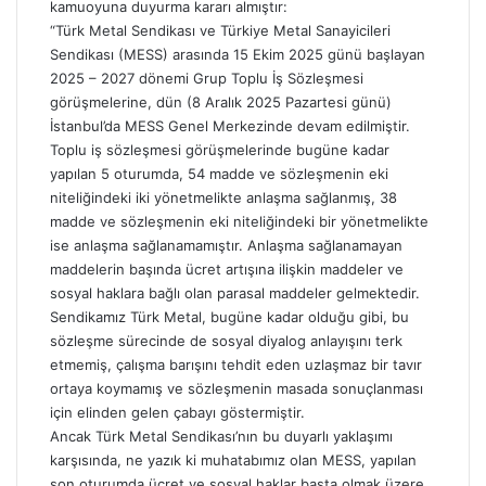
kamuoyuna duyurma kararı almıştır:
“Türk Metal
Sendikası ve Türkiye
Metal Sanayicileri
Sendikası (MESS) arasında 15 Ekim 2025 günü başlayan
2025 – 2027 dönemi Grup Toplu İş Sözleşmesi
görüşmelerine, dün (8 Aralık 2025 Pazartesi günü)
İstanbul’da MESS Genel Merkezinde devam edilmiştir.
Toplu iş sözleşmesi görüşmelerinde bugüne kadar
yapılan 5 oturumda, 54 madde ve sözleşmenin eki
niteliğindeki iki yönetmelikte anlaşma sağlanmış, 38
madde ve sözleşmenin eki niteliğindeki bir yönetmelikte
ise anlaşma sağlanamamıştır. Anlaşma sağlanamayan
maddelerin başında ücret artışına ilişkin maddeler ve
sosyal haklara bağlı olan parasal maddeler gelmektedir.
Sendikamız Türk Metal, bugüne kadar olduğu gibi, bu
sözleşme sürecinde de sosyal diyalog anlayışını terk
etmemiş, çalışma barışını tehdit eden uzlaşmaz bir tavır
ortaya koymamış ve sözleşmenin masada sonuçlanması
için elinden gelen çabayı göstermiştir.
Ancak Türk Metal Sendikası’nın bu duyarlı yaklaşımı
karşısında, ne yazık ki muhatabımız olan MESS, yapılan
son oturumda ücret ve sosyal haklar başta olmak üzere