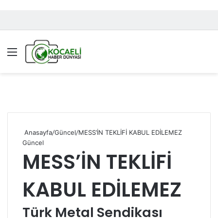
Menü
A
Anasayfa
/
Güncel
/
MESS’İN TEKLİFİ KABUL EDİLEMEZ
Güncel
MESS’İN TEKLİFİ
KABUL EDİLEMEZ
Türk Metal Sendikası