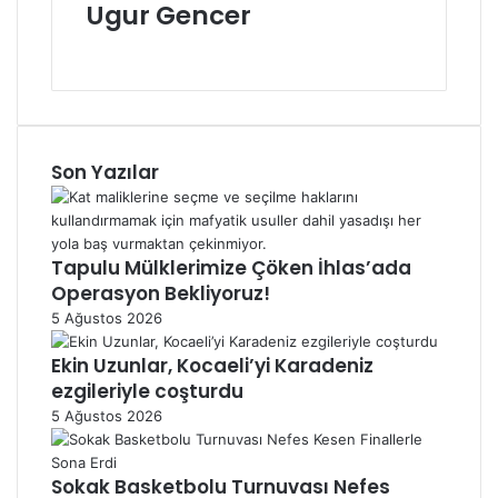
Ugur Gencer
t
e
W
s
e
i
b
s
i
t
Son Yazılar
e
s
i
Tapulu Mülklerimize Çöken İhlas’ada
Operasyon Bekliyoruz!
5 Ağustos 2026
Ekin Uzunlar, Kocaeli’yi Karadeniz
ezgileriyle coşturdu
5 Ağustos 2026
Sokak Basketbolu Turnuvası Nefes