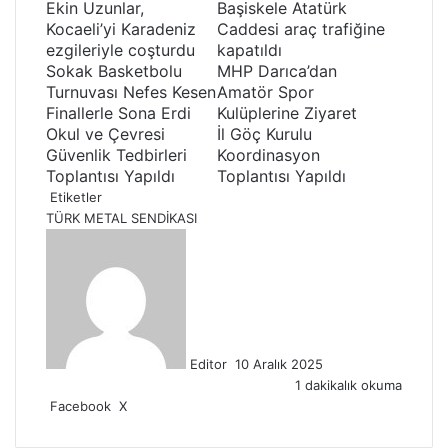
Ekin Uzunlar,
Başiskele Atatürk
Kocaeli’yi Karadeniz
Caddesi araç trafiğine
ezgileriyle coşturdu
kapatıldı
Sokak Basketbolu
MHP Darıca’dan
Turnuvası Nefes Kesen
Amatör Spor
Finallerle Sona Erdi
Kulüplerine Ziyaret
Okul ve Çevresi
İl Göç Kurulu
Güvenlik Tedbirleri
Koordinasyon
Toplantısı Yapıldı
Toplantısı Yapıldı
Etiketler
TÜRK METAL SENDİKASI
B
i
r
e
-
p
Editor
10 Aralık 2025
o
1 dakikalık okuma
s
Facebook
X
L
P
W
E
Y
t
i
i
h
-
a
a