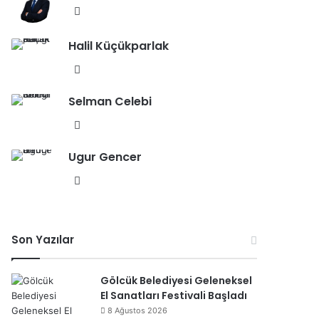
esi
We
b
Halil Küçükparlak
sit
esi
We
b
Selman Celebi
sit
esi
We
b
Ugur Gencer
sit
esi
We
b
sit
esi
Son Yazılar
Gölcük Belediyesi Geleneksel
El Sanatları Festivali Başladı
8 Ağustos 2026