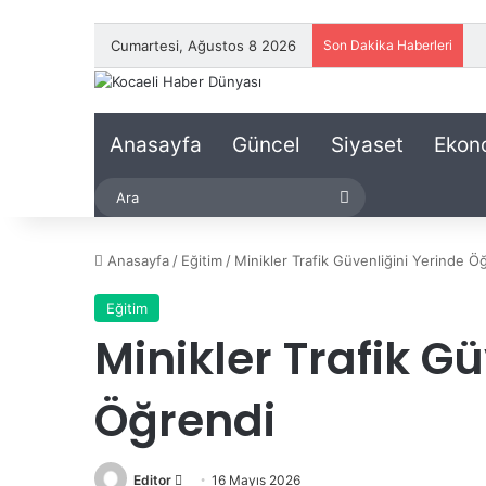
Cumartesi, Ağustos 8 2026
Son Dakika Haberleri
Anasayfa
Güncel
Siyaset
Ekon
Ara
Anasayfa
/
Eğitim
/
Minikler Trafik Güvenliğini Yerinde Ö
Eğitim
Minikler Trafik G
Öğrendi
Editor
B
16 Mayıs 2026