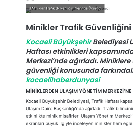
i
Minikler Trafik Güvenliğini Yerinde Öğrendi
r
e
Minikler Trafik Güvenliğin
-
p
Kocaeli Büyükşehir
Belediyesi U
o
s
Haftası etkinlikleri kapsamınd
t
Merkezi’nde ağırladı. Miniklere 
a
güvenliği konusunda farkındalı
g
ö
kocaelihaberdunyasi
n
MİNİKLERDEN ULAŞIM YÖNETİM MERKEZİ’NE
d
e
Kocaeli Büyükşehir Belediyesi, Trafik Haftası kapsa
r
Ulaşım Daire Başkanlığı’nda ağırladı. Trafik bilinc
m
etkinlikte minik misafirler, Ulaşım Yönetim Merkezi’n
e
ekranları büyük ilgiyle inceleyen minikler hem eğle
k