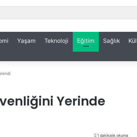
omi
Yaşam
Teknoloji
Eğitim
Sağlık
Kül
ğrendi
üvenliğini Yerinde
1 dakikalık okuma