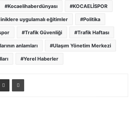
Kocaelihaberdünyası
KOCAELİSPOR
iniklere uygulamalı eğitimler
Politika
spor
Trafik Güvenliği
Trafik Haftası
larının anlamları
Ulaşım Yönetim Merkezi
ları
Yerel Haberler
E-posta ile paylaş
Yazdır
İzmit Belediyesi Sanat Akademisi
öğrencilerinden çifte başarı
İzmit Belediyesi Robotik Kodlama ve
Yazılım Evi’nde eğitimler başladı