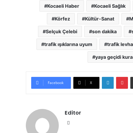
Kocaeli Haber
Kocaeli Sağlık
Körfez
Kültür-Sanat
M
Selçuk Çelebi
son dakika
trafik ışıklarına uyum
trafik levha
yaya geçidi kural
LinkedIn
Pinterest
Facebook
X
Editor
We
b