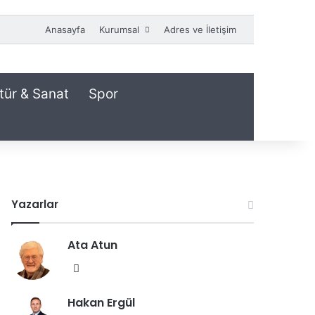
Anasayfa
Kurumsal
Adres ve İletişim
tür & Sanat
Spor
Yazarlar
Ata Atun
We
b
Hakan Ergül
sit