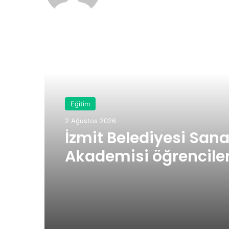
sit
esi
Sonraki Yazıyı Oku
Eğitim
2 Ağustos 2026
İzmit Belediyesi Sana
Akademisi öğrencile
çifte başarı