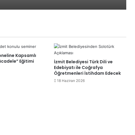
Psikolog olmak için sadece Diploma
almak yeterli değil!
İzmit’te çocuklar yaz tatilini bilim ve
teknolojiyle geçirdi
oneline Kapsamlı
cadele” Eğitimi
İzmit Belediyesi Türk Dili ve
YKS’de ilk 500’e girdi
Edebiyatı ile Coğrafya
Öğretmenleri İstihdam Edecek
18 Haziran 2026