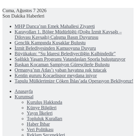
Cuma, Ağustos 7 2026
Son Dakika Haberleri
MHP Darıca’nın Emek Mahallesi Ziyareti
Karayolları 1. Bölge Müdürlüğü (Doğu İzmit Kavşağı –
Dilovası Kavşağı) Çalışma Basın Duyurusu
Gençlik Kampında Kuşaklar Buluştu
İzmit Belediyesinden Kamuoyuna Duyuru
Büyükakın: “Su İdaresi Belediyeciliğin Kalbindedir”
Sağlıklı Yaşam Programı Vatandaşları Sporla buluşturuyor
Başkan Kocaman Şampiyon Güreşçilerle Buluştu
Ormanya’nın Atlas’ı yaban hayatına ışık tutacak
Kentin gururu Kocaelispor meydana iniyor
Tapulu Mülklerimize Çöken İhlas’ada Operasyon Bekliyoruz!
Anasayfa
Kurumsal
Kuruluş Hakkında
Künye Bilgileri
Yayın İlkeleri
Topluluk Kuralları
Haber İhbar
Veri Politikası
Reklam Seçenekleri