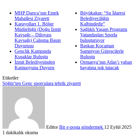
MHP Darıca’nın Emek
Büyükakın: “Su İdaresi
Mahallesi Ziyareti
Belediyeciliğin
Karayolları 1. Bölge
Kalbindedir”
Müdürlüğü (Doğu İzmit
Sağlıklı Yaşam Programı
Kavşağı – Dilovası
Vatandaşları Sporla
Kavşağı) Çalışma Basın
buluşturuyor
Duyurusu
Başkan Kocaman
Gençlik Kampında
Şampiyon Güreşçilerle
Kuşaklar Buluştu
Buluştu
İzmit Belediyesinden
Ormanya’nın Atlas’ı yaban
Kamuoyuna Duyuru
hayatına ışık tutacak
Etiketler
Söğüt’ten Genç sporculara tebrik ziyareti
Editor
Bir e-posta göndermek
12 Eylül 2025
1 dakikalık okuma