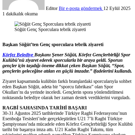
Editor
Bir e-posta göndermek
12 Eylül 2025
1 dakikalık okuma
Söğüt Genç Sporculara tebrik ziyareti
Başkan Söğüt’ten Genç sporculara tebrik ziyareti
Körfez
Beledi
ye
Başkanı Şener Söğüt, Körfez Gençlerbirliği Spor
Kulübü’nü ziyaret ederek sporcularla bir araya geldi. Sporun
gençler için taşıdığı öneme dikkat çeken Başkan Söğüt, “Spor,
gençlerin geleceğine atılan en güçlü imzadır.” ifadelerini kullandı.
Ziyaret kapsamında kulübün farklı branşlardaki sporcularıyla sohbet
eden Başkan Söğüt, adeta bir “sporcu fabrikası” olan Spor
Okulları’nı da yerinde inceledi. Gençlerin spora yönlendirilmesi
noktasında
beledi
ye
olarak her zaman destek verdiklerini vurguladı.
RAGBİ SAHASINDA TARİHİ BAŞARI
30-31 Ağustos 2025 tarihlerinde Türkiye Ragbi Federasyonu’nun
Esenboğa Tesisleri’nde gerçekleştirilen U21 7’li Ragbi Türkiye
Şampiyonası’nda mücadele eden Körfez Gençlerbirliği Spor Kulübü
tarihi bir başarıya imza attı. U21 Kadın Ragbi Takımı, tüm
rakiplerini mağlup ederek namağlup Türkiye Şampiyonu olurken,