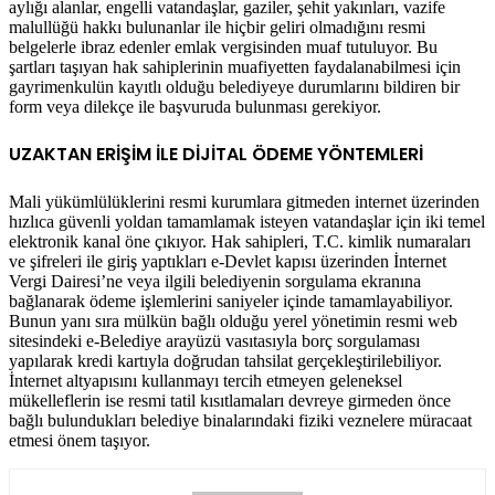
aylığı alanlar, engelli vatandaşlar, gaziler, şehit yakınları, vazife
malullüğü hakkı bulunanlar ile hiçbir geliri olmadığını resmi
belgelerle ibraz edenler emlak vergisinden muaf tutuluyor. Bu
şartları taşıyan hak sahiplerinin muafiyetten faydalanabilmesi için
gayrimenkulün kayıtlı olduğu belediyeye durumlarını bildiren bir
form veya dilekçe ile başvuruda bulunması gerekiyor.
UZAKTAN ERİŞİM İLE DİJİTAL ÖDEME YÖNTEMLERİ
Mali yükümlülüklerini resmi kurumlara gitmeden internet üzerinden
hızlıca güvenli yoldan tamamlamak isteyen vatandaşlar için iki temel
elektronik kanal öne çıkıyor. Hak sahipleri, T.C. kimlik numaraları
ve şifreleri ile giriş yaptıkları e-Devlet kapısı üzerinden İnternet
Vergi Dairesi’ne veya ilgili belediyenin sorgulama ekranına
bağlanarak ödeme işlemlerini saniyeler içinde tamamlayabiliyor.
Bunun yanı sıra mülkün bağlı olduğu yerel yönetimin resmi web
sitesindeki e-Belediye arayüzü vasıtasıyla borç sorgulaması
yapılarak kredi kartıyla doğrudan tahsilat gerçekleştirilebiliyor.
İnternet altyapısını kullanmayı tercih etmeyen geleneksel
mükelleflerin ise resmi tatil kısıtlamaları devreye girmeden önce
bağlı bulundukları belediye binalarındaki fiziki veznelere müracaat
etmesi önem taşıyor.