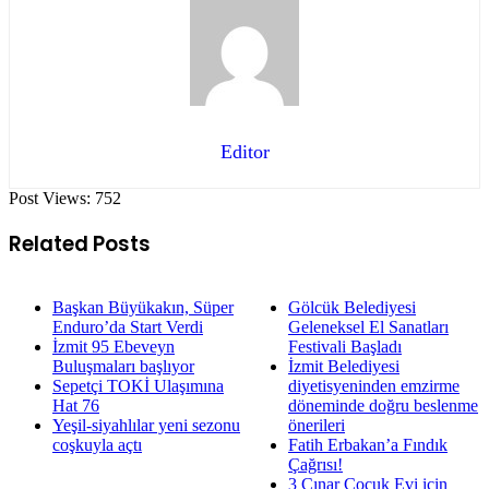
Editor
Post Views:
752
Related Posts
Başkan Büyükakın, Süper
Gölcük Belediyesi
Enduro’da Start Verdi
Geleneksel El Sanatları
İzmit 95 Ebeveyn
Festivali Başladı
Buluşmaları başlıyor
İzmit Belediyesi
Sepetçi TOKİ Ulaşımına
diyetisyeninden emzirme
Hat 76
döneminde doğru beslenme
Yeşil-siyahlılar yeni sezonu
önerileri
coşkuyla açtı
Fatih Erbakan’a Fındık
Çağrısı!
3 Çınar Çocuk Evi için