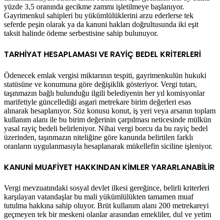
yüzde 3,5 oranında gecikme zammı işletilmeye başlanıyor.
Gayrimenkul sahipleri bu yükümlülüklerini arzu ederlerse tek
seferde peşin olarak ya da kanuni hakları doğrultusunda iki eşit
taksit halinde ödeme serbestisine sahip bulunuyor.
TARHİYAT HESAPLAMASI VE RAYİÇ BEDEL KRİTERLERİ
Ödenecek emlak vergisi miktarının tespiti, gayrimenkulün hukuki
statüsüne ve konumuna göre değişiklik gösteriyor. Vergi tutarı,
taşınmazın bağlı bulunduğu ilgili belediyenin her yıl komisyonlar
marifetiyle güncellediği asgari metrekare birim değerleri esas
alınarak hesaplanıyor. Söz konusu konut, iş yeri veya arsanın toplam
kullanım alanı ile bu birim değerinin çarpılması neticesinde mülkün
yasal rayiç bedeli belirleniyor. Nihai vergi borcu da bu rayiç bedel
üzerinden, taşınmazın niteliğine göre kanunda belirtilen farklı
oranların uygulanmasıyla hesaplanarak mükellefin siciline işleniyor.
KANUNİ MUAFİYET HAKKINDAN KİMLER YARARLANABİLİR
Vergi mevzuatındaki sosyal devlet ilkesi gereğince, belirli kriterleri
karşılayan vatandaşlar bu mali yükümlülükten tamamen muaf
tutulma hakkına sahip oluyor. Brüt kullanım alanı 200 metrekareyi
geçmeyen tek bir meskeni olanlar arasından emekliler, dul ve yetim