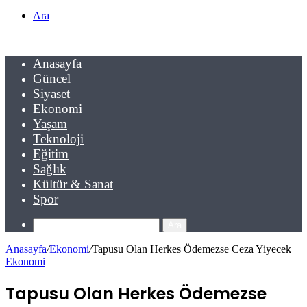
Ara
Anasayfa
Güncel
Siyaset
Ekonomi
Yaşam
Teknoloji
Eğitim
Sağlık
Kültür & Sanat
Spor
Ara
Anasayfa
/
Ekonomi
/
Tapusu Olan Herkes Ödemezse Ceza Yiyecek
Ekonomi
Tapusu Olan Herkes Ödemezse