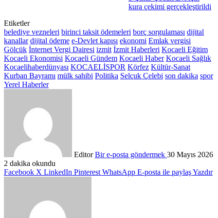
kura çekimi gerçekleştirildi
Etiketler
belediye vezneleri
birinci taksit ödemeleri
borç sorgulaması
dijital
kanallar
dijital ödeme
e-Devlet kapısı
ekonomi
Emlak vergisi
Gölcük
İnternet Vergi Dairesi
izmit
İzmit Haberleri
Kocaeli Eğitim
Kocaeli Ekonomisi
Kocaeli Gündem
Kocaeli Haber
Kocaeli Sağlık
Kocaelihaberdünyası
KOCAELİSPOR
Körfez
Kültür-Sanat
Kurban Bayramı
mülk sahibi
Politika
Selçuk Çelebi
son dakika
spor
Yerel Haberler
Editor
Bir e-posta göndermek
30 Mayıs 2026
2 dakika okundu
Facebook
X
LinkedIn
Pinterest
WhatsApp
E-posta ile paylaş
Yazdır