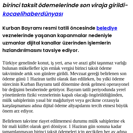
birinci taksit ödemelerinde son viraja girildi-
kocaelihaberdünyası
Kurban Bayramı resmi tatili öncesinde
belediye
veznelerinde yaşanan kapanmalar nedeniyle
uzmanlar dijital kanallar üzerinden işlemlerin
hızlandırılmasını tavsiye ediyor.
Türkiye genelinde konut, iş yeri, arsa ve arazi gibi taşınmaz varlığı
bulunan mükellefler için emlak vergisi birinci taksit ödeme
takviminde artık son günlere girildi. Mevzuat gereği belirlenen son
ödeme günü 1 Haziran tarihi olarak ilan edilirken, bu yılki ödeme
sürecinin Kurban Bayramı tatil dönemine denk gelmesi operasyonel
bir değişimi beraberinde getiriyor. Bayram tatili periyodunda yerel
yönetimlerin fiziki veznelerinin kapalı olacağı öngörüldüğünden,
mülk sahiplerinin yasal bir mağduriyet veya gecikme cezasıyla
karşılaşmaması adına dijital ödeme altyapılarını tercih etmesi büyük
önem arz ediyor.
Belirlenen takvime riayet edilmemesi durumu mülk sahiplerine ek
bir mali külfet olarak geri dönüyor. 1 Haziran gün sonuna kadar
tamamlanmayan birinci taksit ödemeleri için gecikilen her ay adına