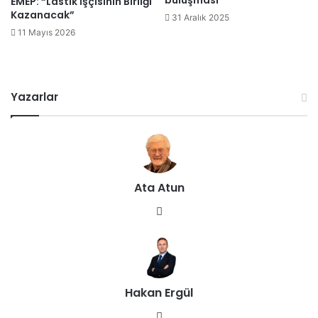
buluşması
EMEP: “Lastik İşçisinin Birliği
Kazanacak”
31 Aralık 2025
11 Mayıs 2026
Yazarlar
Ata Atun
We
b
sit
esi
Hakan Ergül
We