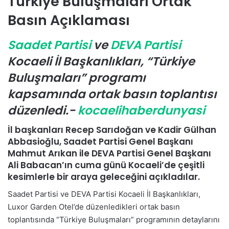
Türkiye Buluşmaları Ortak
-
Basın Açıklaması
p
o
Saadet Partisi
ve
DEVA Partisi
s
t
Kocaeli İl Başkanlıkları, “Türkiye
a
Buluşmaları” programı
g
kapsamında ortak basın toplantısı
ö
n
düzenledi.-
kocaelihaberdunyasi
d
İl başkanları Recep Sarıdoğan ve Kadir Gülhan
e
Abbasioğlu, Saadet Partisi Genel Başkanı
r
Mahmut Arıkan ile DEVA Partisi Genel Başkanı
m
Ali Babacan’ın cuma günü Kocaeli’de çeşitli
e
kesimlerle bir araya geleceğini açıkladılar.
k
Saadet Partisi ve DEVA Partisi Kocaeli İl Başkanlıkları,
Luxor Garden Otel’de düzenledikleri ortak basın
toplantısında “Türkiye Buluşmaları” programının detaylarını