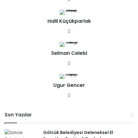
b
sit
Halil Küçükparlak
esi
We
b
sit
Selman Celebi
esi
We
b
sit
Ugur Gencer
esi
We
b
sit
Son Yazılar
esi
Gölcük Belediyesi Geleneksel El