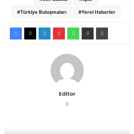
Türkiye Buluşmaları
Yerel Haberler
LinkedIn
Pinterest
WhatsApp
E-posta ile paylaş
Yazdır
Editor
We
b
sit
esi