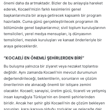
önemi daha da artmaktadır. Bizler de bu anlayışla hareket
ederek, Kocaeli’mizin farklı kesimlerini genel
başkanlarımızla bir araya getirecek kapsamlı bir program
hazırladık. Cuma günü gerçekleştirilecek programın ilk
bölümünde genel başkanlarımız; sivil toplum kuruluşlarının
temsilcileri, yerel medya mensupları, iş dünyasının
temsilcileri, meslek kuruluşları ve kanaat önderleriyle bir
araya geleceklerdir.
“KOCAELİ EN ÖNEMLİ ŞEHİRLERDEN BİRİ”
Bu buluşma yalnızca bir ziyaret veya nezaket toplantısı
değildir. Aynı zamanda Kocaeli’nin mevcut durumunun
değerlendirileceği, beklentilerin, sorunların ve çözüm
önerilerinin ele alınacağı önemli bir istişare zemini
olacaktır. Kocaeli; sanayisi, üretim gücü, ticareti ve yetişmiş
insan kaynağıyla Türkiye’nin en önemli şehirlerinden
biridir. Ancak her şehir gibi Kocaeli’nin de çözüm bekleyen
sorunları, karşı karşıya olduğu zorluklar ve geleceğe dair