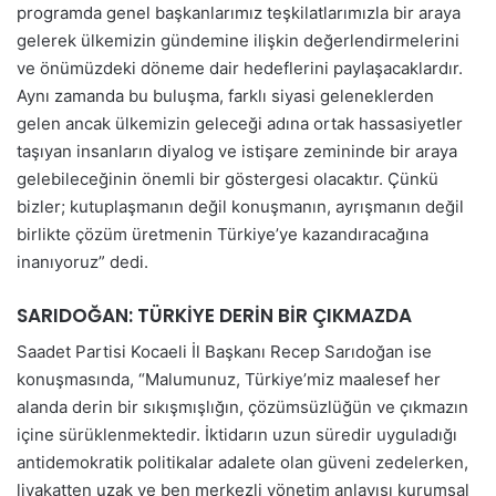
programda genel başkanlarımız teşkilatlarımızla bir araya
gelerek ülkemizin gündemine ilişkin değerlendirmelerini
ve önümüzdeki döneme dair hedeflerini paylaşacaklardır.
Aynı zamanda bu buluşma, farklı siyasi geleneklerden
gelen ancak ülkemizin geleceği adına ortak hassasiyetler
taşıyan insanların diyalog ve istişare zemininde bir araya
gelebileceğinin önemli bir göstergesi olacaktır. Çünkü
bizler; kutuplaşmanın değil konuşmanın, ayrışmanın değil
birlikte çözüm üretmenin Türkiye’ye kazandıracağına
inanıyoruz” dedi.
SARIDOĞAN: TÜRKİYE DERİN BİR ÇIKMAZDA
Saadet Partisi Kocaeli İl Başkanı Recep Sarıdoğan ise
konuşmasında, “Malumunuz, Türkiye’miz maalesef her
alanda derin bir sıkışmışlığın, çözümsüzlüğün ve çıkmazın
içine sürüklenmektedir. İktidarın uzun süredir uyguladığı
antidemokratik politikalar adalete olan güveni zedelerken,
liyakatten uzak ve ben merkezli yönetim anlayışı kurumsal