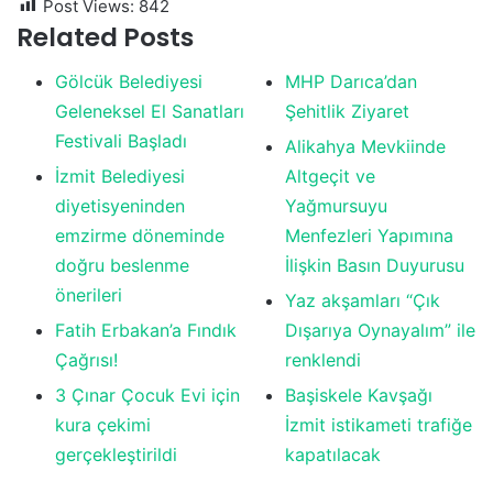
Post Views:
842
Related Posts
Gölcük Belediyesi
MHP Darıca’dan
Geleneksel El Sanatları
Şehitlik Ziyaret
Festivali Başladı
Alikahya Mevkiinde
İzmit Belediyesi
Altgeçit ve
diyetisyeninden
Yağmursuyu
emzirme döneminde
Menfezleri Yapımına
doğru beslenme
İlişkin Basın Duyurusu
önerileri
Yaz akşamları “Çık
Fatih Erbakan’a Fındık
Dışarıya Oynayalım” ile
Çağrısı!
renklendi
3 Çınar Çocuk Evi için
Başiskele Kavşağı
kura çekimi
İzmit istikameti trafiğe
gerçekleştirildi
kapatılacak