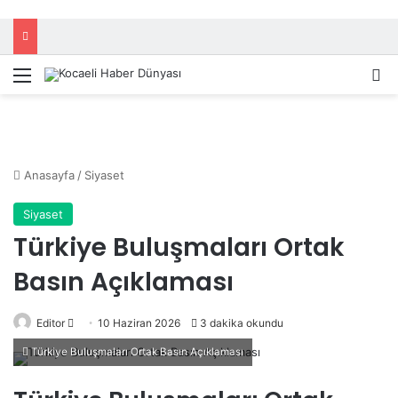
Menü
A
Anasayfa
/
Siyaset
Siyaset
Türkiye Buluşmaları Ortak
Basın Açıklaması
Editor
B
10 Haziran 2026
3 dakika okundu
i
Türkiye Buluşmaları Ortak Basın Açıklaması
r
e