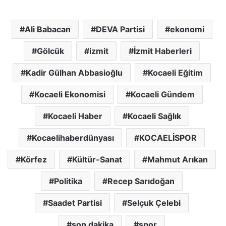
Ali Babacan
DEVA Partisi
ekonomi
Gölcük
izmit
İzmit Haberleri
Kadir Gülhan Abbasioğlu
Kocaeli Eğitim
Kocaeli Ekonomisi
Kocaeli Gündem
Kocaeli Haber
Kocaeli Sağlık
Kocaelihaberdünyası
KOCAELİSPOR
Körfez
Kültür-Sanat
Mahmut Arıkan
Politika
Recep Sarıdoğan
Saadet Partisi
Selçuk Çelebi
son dakika
spor