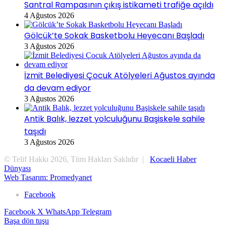
Santral Rampasının çıkış istikameti trafiğe açıldı
4 Ağustos 2026
Gölcük’te Sokak Basketbolu Heyecanı Başladı
3 Ağustos 2026
İzmit Belediyesi Çocuk Atölyeleri Ağustos ayında
da devam ediyor
3 Ağustos 2026
Antik Balık, lezzet yolculuğunu Başiskele sahile
taşıdı
3 Ağustos 2026
© Telif Hakkı 2026, Tüm Hakları Saklıdır |
Kocaeli Haber
Dünyası
Web Tasarım: Promedyanet
Facebook
Facebook
X
WhatsApp
Telegram
Başa dön tuşu