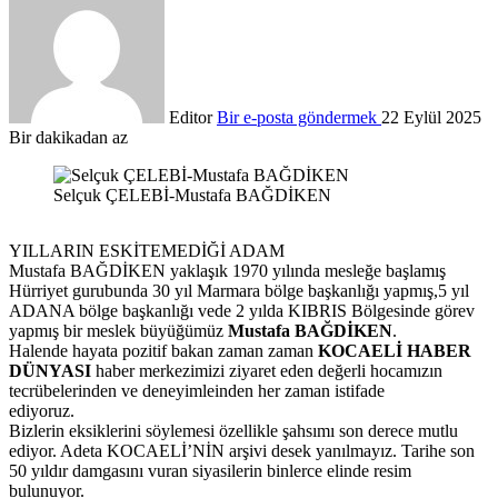
Editor
Bir e-posta göndermek
22 Eylül 2025
Bir dakikadan az
Selçuk ÇELEBİ-Mustafa BAĞDİKEN
YILLARIN ESKİTEMEDİĞİ ADAM
Mustafa BAĞDİKEN yaklaşık 1970 yılında mesleğe başlamış
Hürriyet gurubunda 30 yıl Marmara bölge başkanlığı yapmış,5 yıl
ADANA bölge başkanlığı vede 2 yılda KIBRIS Bölgesinde görev
yapmış bir meslek büyüğümüz
Mustafa BAĞDİKEN
.
Halende hayata pozitif bakan zaman zaman
KOCAELİ HABER
DÜNYASI
haber merkezimizi ziyaret eden değerli hocamızın
tecrübelerinden ve deneyimleinden her zaman istifade
ediyoruz.
Bizlerin eksiklerini söylemesi özellikle şahsımı son derece mutlu
ediyor. Adeta KOCAELİ’NİN arşivi desek yanılmayız. Tarihe son
50 yıldır damgasını vuran siyasilerin binlerce elinde resim
bulunuyor.