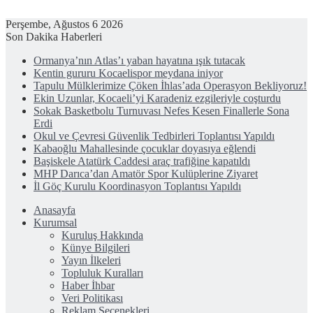
Perşembe, Ağustos 6 2026
Son Dakika Haberleri
Ormanya’nın Atlas’ı yaban hayatına ışık tutacak
Kentin gururu Kocaelispor meydana iniyor
Tapulu Mülklerimize Çöken İhlas’ada Operasyon Bekliyoruz!
Ekin Uzunlar, Kocaeli’yi Karadeniz ezgileriyle coşturdu
Sokak Basketbolu Turnuvası Nefes Kesen Finallerle Sona
Erdi
Okul ve Çevresi Güvenlik Tedbirleri Toplantısı Yapıldı
Kabaoğlu Mahallesinde çocuklar doyasıya eğlendi
Başiskele Atatürk Caddesi araç trafiğine kapatıldı
MHP Darıca’dan Amatör Spor Kulüplerine Ziyaret
İl Göç Kurulu Koordinasyon Toplantısı Yapıldı
Anasayfa
Kurumsal
Kuruluş Hakkında
Künye Bilgileri
Yayın İlkeleri
Topluluk Kuralları
Haber İhbar
Veri Politikası
Reklam Seçenekleri