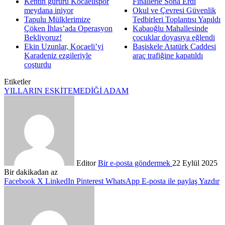
Kentin gururu Kocaelispor
Finallerle Sona Erdi
meydana iniyor
Okul ve Çevresi Güvenlik
Tapulu Mülklerimize
Tedbirleri Toplantısı Yapıldı
Çöken İhlas’ada Operasyon
Kabaoğlu Mahallesinde
Bekliyoruz!
çocuklar doyasıya eğlendi
Ekin Uzunlar, Kocaeli’yi
Başiskele Atatürk Caddesi
Karadeniz ezgileriyle
araç trafiğine kapatıldı
coşturdu
Etiketler
YILLARIN ESKİTEMEDİĞİ ADAM
Editor
Bir e-posta göndermek
22 Eylül 2025
Bir dakikadan az
Facebook
X
LinkedIn
Pinterest
WhatsApp
E-posta ile paylaş
Yazdır