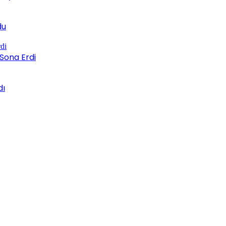
du
Sona Erdi
dı