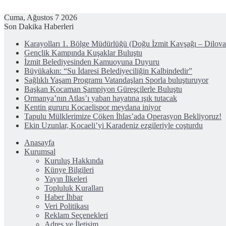
Cuma, Ağustos 7 2026
Son Dakika Haberleri
Karayolları 1. Bölge Müdürlüğü (Doğu İzmit Kavşağı – Dilov
Gençlik Kampında Kuşaklar Buluştu
İzmit Belediyesinden Kamuoyuna Duyuru
Büyükakın: “Su İdaresi Belediyeciliğin Kalbindedir”
Sağlıklı Yaşam Programı Vatandaşları Sporla buluşturuyor
Başkan Kocaman Şampiyon Güreşçilerle Buluştu
Ormanya’nın Atlas’ı yaban hayatına ışık tutacak
Kentin gururu Kocaelispor meydana iniyor
Tapulu Mülklerimize Çöken İhlas’ada Operasyon Bekliyoruz!
Ekin Uzunlar, Kocaeli’yi Karadeniz ezgileriyle coşturdu
Anasayfa
Kurumsal
Kuruluş Hakkında
Künye Bilgileri
Yayın İlkeleri
Topluluk Kuralları
Haber İhbar
Veri Politikası
Reklam Seçenekleri
Adres ve İletişim