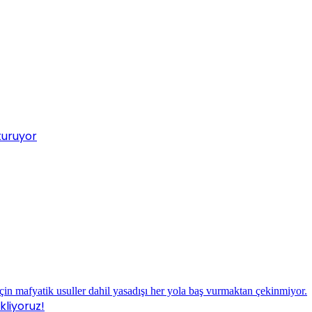
turuyor
liyoruz!